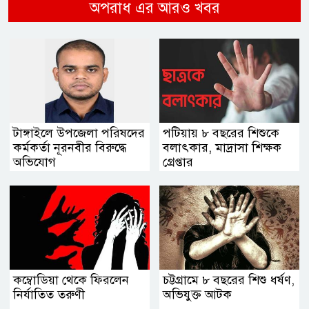
অপরাধ এর আরও খবর
টাঙ্গাইলে উপজেলা পরিষদের
পটিয়ায় ৮ বছরের শিশুকে
কর্মকর্তা নূরনবীর বিরুদ্ধে
বলাৎকার, মাদ্রাসা শিক্ষক
অভিযোগ
গ্রেপ্তার
কম্বোডিয়া থেকে ফিরলেন
চট্টগ্রামে ৮ বছরের শিশু ধর্ষণ,
নির্যাতিত তরুণী
অভিযুক্ত আটক