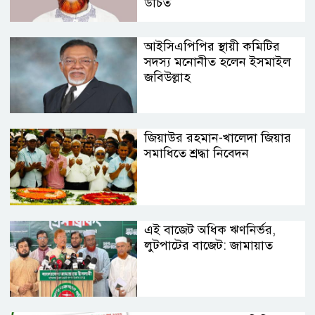
উচিত
আইসিএপিপির স্থায়ী কমিটির
সদস্য মনোনীত হলেন ইসমাইল
জবিউল্লাহ
জিয়াউর রহমান-খালেদা জিয়ার
সমাধিতে শ্রদ্ধা নিবেদন
এই বাজেট অধিক ঋণনির্ভর,
লুটপাটের বাজেট: জামায়াত