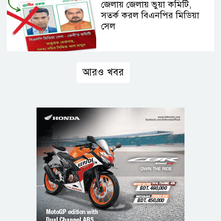
জেলায় জেলায় ভুয়া কমিটি,
সতর্ক করল বিএনপির মিডিয়া
সেল
আরও খবর