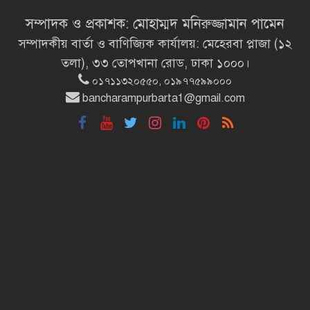
প্রধানমন্ত্রীর সঙ্গে খুদে শিল্পী অনুশ্রীর
সম্পাদক ও প্রকাশক: মোহাম্মদ মনিরুজ্জামান পামেন
সাক্ষাৎ
সম্পাদকীয় বার্তা ও বাণিজ্যিক কার্যালয়: মেহেরবা প্লাজা (১২
তলা), ৩৩ তোপখানা রোড, ঢাকা ১০০০।
খালপাড় রক্ষায় বিন্না ঘাসের ব্যবহার
০১৭১১৩২০৫৫০, ০১৯৭৭৫৯৯০০০
নিয়ে সেমিনার অনুষ্ঠিত
bancharampurbarta1@gmail.com
রাষ্ট্রপতি নির্বাচন ২০ আগস্ট
রাষ্ট্রপতি নির্বাচনের ভোটার তালিকা
ইসিতে পাঠিয়েছে সংসদ
রাষ্ট্রচিন্তার ধারাবাহিকতা
জাতীয়তাবাদ, জুলাই ও ভবিষ্যতের