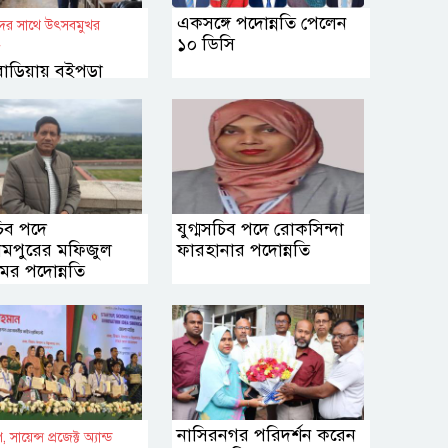
একসঙ্গে পদোন্নতি পেলেন
থীদের সাথে উৎসবমুখর
১০ ডিসি
ে
ষণবাড়িয়ায় বইপড়া
চীর শুভসূচনা
চিব পদে
যুগ্মসচিব পদে রোকসিন্দা
ারামপুরের মফিজুল
ফারহানার পদোন্নতি
ের পদোন্নতি
নাসিরনগর পরিদর্শন করেন
, সায়েন্স প্রজেক্ট অ্যান্ড