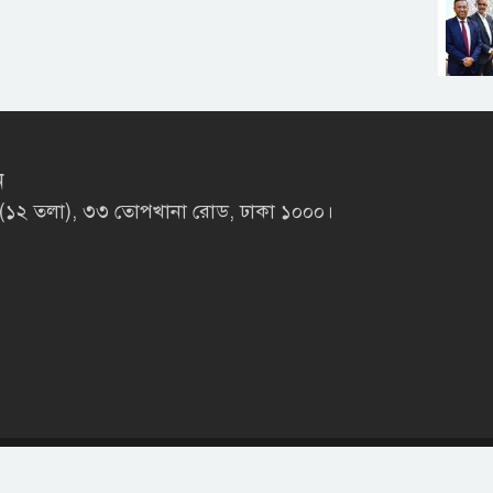
ন
লাজা (১২ তলা), ৩৩ তোপখানা রোড, ঢাকা ১০০০।