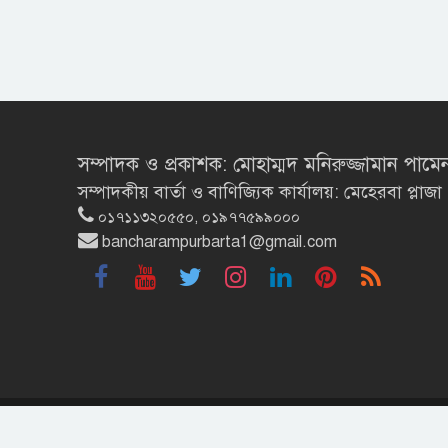
সম্পাদক ও প্রকাশক: মোহাম্মদ মনিরুজ্জামান পামে
সম্পাদকীয় বার্তা ও বাণিজ্যিক কার্যালয়: মেহেরবা প্
০১৭১১৩২০৫৫০, ০১৯৭৭৫৯৯০০০
bancharampurbarta1@gmail.com
©
২০২৬ সর্বস্বত্ব সংরক্ষিত |