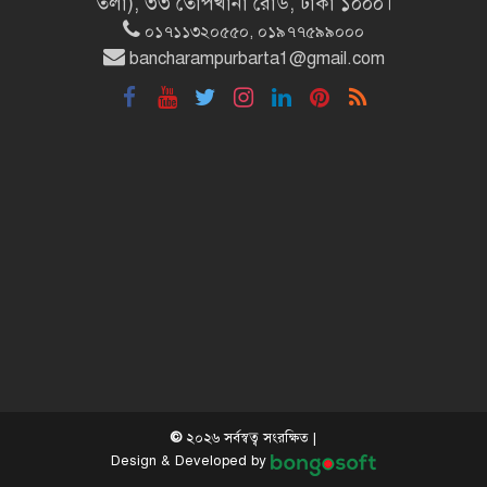
তলা), ৩৩ তোপখানা রোড, ঢাকা ১০০০।
চেয়ারম্যান প্রার্থীদের ব্যাপক প্রচারণা
০১৭১১৩২০৫৫০, ০১৯৭৭৫৯৯০০০
bancharampurbarta1@gmail.com
দেশের প্রতিটি ইপিজেডে বৃক্ষরোপণ করা
হবে
আগুনঝরা জুলাই: রক্তে লেখা এক
বিপ্লবের দিনলিপি
বাংলাদেশসহ ৫০ দেশের জন্য স্থায়ী হলো
মার্কিন ভিসা বন্ড
বাংলাদেশে বিনিয়োগে উৎসাহ দিচ্ছে
©
২০২৬ সর্বস্বত্ব সংরক্ষিত |
যুক্তরাষ্ট্র
Design & Developed by