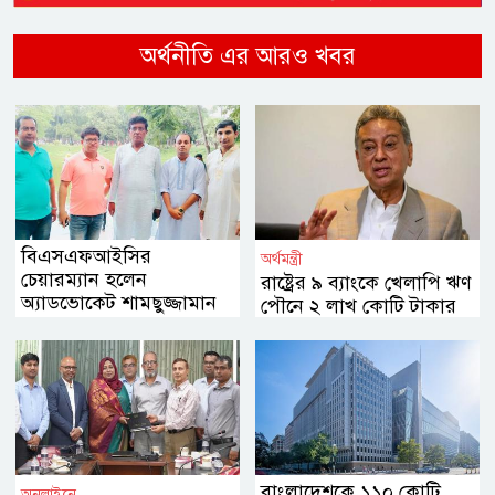
অর্থনীতি এর আরও খবর
বিএসএফআইসির
অর্থমন্ত্রী
চেয়ারম্যান হলেন
রাষ্ট্রের ৯ ব্যাংকে খেলাপি ঋণ
অ্যাডভোকেট শামছুজ্জামান
পৌনে ২ লাখ কোটি টাকার
সুরুজ
বেশি
বাংলাদেশকে ১১০ কোটি
অনলাইনে