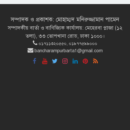
রাষ্ট্রচিন্তার ধারাবাহিকতা
জাতীয়তাবাদ, জুলাই ও ভবিষ্যতের
বাংলাদেশ
সম্পাদক ও প্রকাশক: মোহাম্মদ মনিরুজ্জামান পামেন
সম্পাদকীয় বার্তা ও বাণিজ্যিক কার্যালয়: মেহেরবা প্লাজা (১২
শিক্ষার্থীদের সাথে উৎসবমুখর পরিবেশে
তলা), ৩৩ তোপখানা রোড, ঢাকা ১০০০।
ব্রাক্ষণবাড়িয়ায় বইপড়া কর্মসূচীর
০১৭১১৩২০৫৫০, ০১৯৭৭৫৯৯০০০
শুভসূচনা
bancharampurbarta1@gmail.com
মালয়েশিয়ায় মারামারি করে তিন
বাংলাদেশি নিহত
৪ বিয়ের পর অন্য নারীর ঘরে জামায়াত
সমর্থক!
প্রধানমন্ত্রীর সঙ্গে সাক্ষাৎ সৌদি আরবের
উপ পররাষ্ট্রমন্ত্রীর