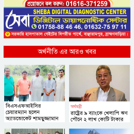
অর্থনীতি এর আরও খবর
বিএসএফআইসির
অর্থমন্ত্রী
চেয়ারম্যান হলেন
রাষ্ট্রের ৯ ব্যাংকে খেলাপি ঋণ
অ্যাডভোকেট শামছুজ্জামান
পৌনে ২ লাখ কোটি টাকার
সুরুজ
বেশি