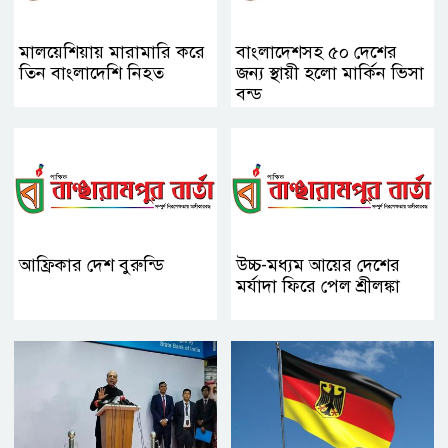
মালয়েশিয়ায় মারামারি করে
বাংলাদেশসহ ৫০ দেশের
তিন বাংলাদেশি নিহত
জন্য স্থায়ী হলো মার্কিন ভিসা
বন্ড
আফ্রিকার দেশ বুরুন্ডি
উচ্চ-মধ্যম আয়ের দেশের
মর্যাদা ফিরে পেল শ্রীলঙ্কা