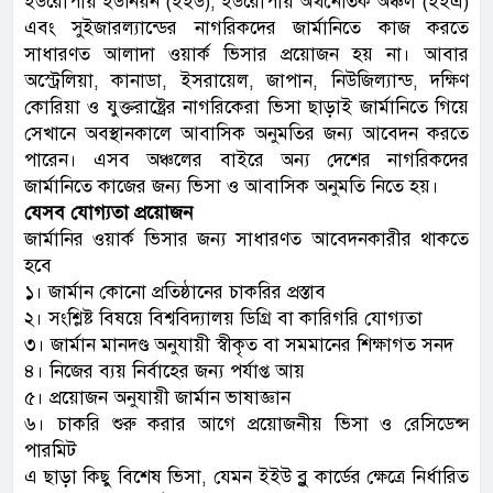
ইউরোপীয় ইউনিয়ন (ইইউ), ইউরোপীয় অর্থনৈতিক অঞ্চল (ইইএ)
এবং সুইজারল্যান্ডের নাগরিকদের জার্মানিতে কাজ করতে
সাধারণত আলাদা ওয়ার্ক ভিসার প্রয়োজন হয় না। আবার
অস্ট্রেলিয়া, কানাডা, ইসরায়েল, জাপান, নিউজিল্যান্ড, দক্ষিণ
কোরিয়া ও যুক্তরাষ্ট্রের নাগরিকেরা ভিসা ছাড়াই জার্মানিতে গিয়ে
সেখানে অবস্থানকালে আবাসিক অনুমতির জন্য আবেদন করতে
পারেন। এসব অঞ্চলের বাইরে অন্য দেশের নাগরিকদের
জার্মানিতে কাজের জন্য ভিসা ও আবাসিক অনুমতি নিতে হয়।
যেসব যোগ্যতা প্রয়োজন
জার্মানির ওয়ার্ক ভিসার জন্য সাধারণত আবেদনকারীর থাকতে
হবে
১। জার্মান কোনো প্রতিষ্ঠানের চাকরির প্রস্তাব
২। সংশ্লিষ্ট বিষয়ে বিশ্ববিদ্যালয় ডিগ্রি বা কারিগরি যোগ্যতা
৩। জার্মান মানদণ্ড অনুযায়ী স্বীকৃত বা সমমানের শিক্ষাগত সনদ
৪। নিজের ব্যয় নির্বাহের জন্য পর্যাপ্ত আয়
৫। প্রয়োজন অনুযায়ী জার্মান ভাষাজ্ঞান
৬। চাকরি শুরু করার আগে প্রয়োজনীয় ভিসা ও রেসিডেন্স
পারমিট
এ ছাড়া কিছু বিশেষ ভিসা, যেমন ইইউ ব্লু কার্ডের ক্ষেত্রে নির্ধারিত