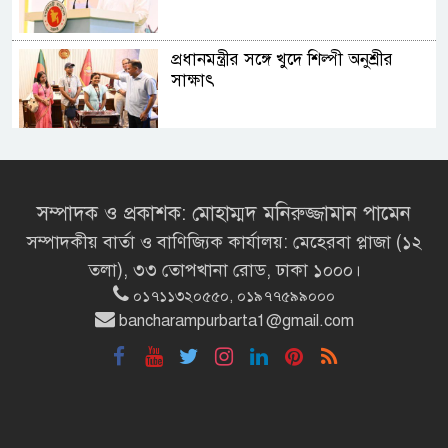
প্রধানমন্ত্রীর সঙ্গে খুদে শিল্পী অনুশ্রীর
সাক্ষাৎ
খালপাড় রক্ষায় বিন্না ঘাসের ব্যবহার
নিয়ে সেমিনার অনুষ্ঠিত
সম্পাদক ও প্রকাশক: মোহাম্মদ মনিরুজ্জামান পামেন
সম্পাদকীয় বার্তা ও বাণিজ্যিক কার্যালয়: মেহেরবা প্লাজা (১২
রাষ্ট্রপতি নির্বাচন ২০ আগস্ট
তলা), ৩৩ তোপখানা রোড, ঢাকা ১০০০।
০১৭১১৩২০৫৫০, ০১৯৭৭৫৯৯০০০
bancharampurbarta1@gmail.com
রাষ্ট্রপতি নির্বাচনের ভোটার তালিকা
ইসিতে পাঠিয়েছে সংসদ