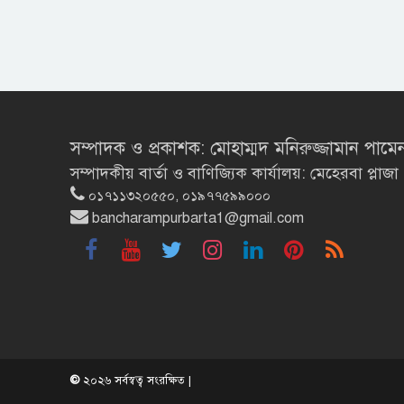
সম্পাদক ও প্রকাশক: মোহাম্মদ মনিরুজ্জামান পামে
সম্পাদকীয় বার্তা ও বাণিজ্যিক কার্যালয়: মেহেরবা প্
০১৭১১৩২০৫৫০, ০১৯৭৭৫৯৯০০০
bancharampurbarta1@gmail.com
©
২০২৬ সর্বস্বত্ব সংরক্ষিত |