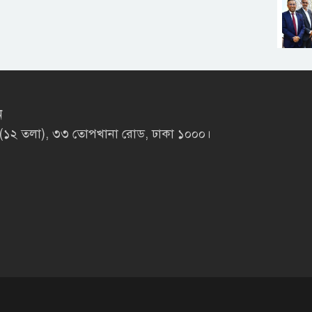
ন
লাজা (১২ তলা), ৩৩ তোপখানা রোড, ঢাকা ১০০০।