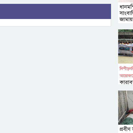
ধানমন
সাংবা
জামায়
নিপীড়নবি
আয়োজন
কারাব
মুক্তি
প্রবী