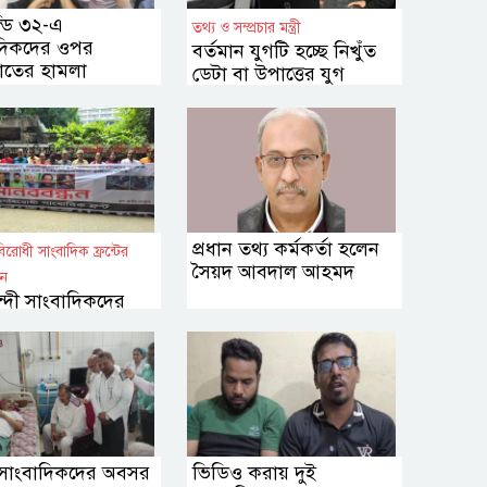
্ডি ৩২-এ
তথ্য ও সম্প্রচার মন্ত্রী
দিকদের ওপর
বর্তমান যুগটি হচ্ছে নিখুঁত
াতের হামলা
ডেটা বা উপাত্তের যুগ
প্রধান তথ্য কর্মকর্তা হলেন
রোধী সাংবাদিক ফ্রন্টের
সৈয়দ আবদাল আহমদ
ে
ন্দী সাংবাদিকদের
র দাবিতে মানববন্ধন
ণ সাংবাদিকদের অবসর
ভিডিও করায় দুই