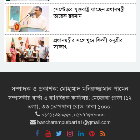
সেপ্টেম্বরে যুক্তরাষ্ট্র যাচ্ছেন প্রধানমন্ত্রী
তারেক রহমান
প্রধানমন্ত্রীর সঙ্গে খুদে শিল্পী অনুশ্রীর
সাক্ষাৎ
খালপাড় রক্ষায় বিন্না ঘাসের ব্যবহার
নিয়ে সেমিনার অনুষ্ঠিত
সম্পাদক ও প্রকাশক: মোহাম্মদ মনিরুজ্জামান পামেন
সম্পাদকীয় বার্তা ও বাণিজ্যিক কার্যালয়: মেহেরবা প্লাজা (১২
রাষ্ট্রপতি নির্বাচন ২০ আগস্ট
তলা), ৩৩ তোপখানা রোড, ঢাকা ১০০০।
০১৭১১৩২০৫৫০, ০১৯৭৭৫৯৯০০০
bancharampurbarta1@gmail.com
রাষ্ট্রপতি নির্বাচনের ভোটার তালিকা