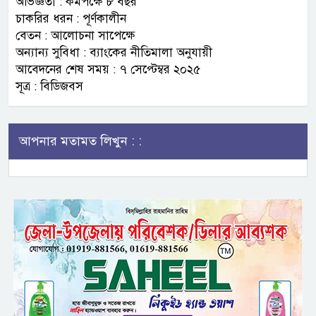
অভিজ্ঞতা : কমপক্ষে ৮ বছর
চাকরির ধরন : পূর্ণকালীন
বেতন : আলোচনা সাপেক্ষে
অন্যান্য সুবিধা : ব্যাংকের নীতিমালা অনুযায়ী
আবেদনের শেষ সময় : ৭ সেপ্টেম্বর ২০২৫
সূত্র : বিডিজবস
আপনার মতামত লিখুন : :