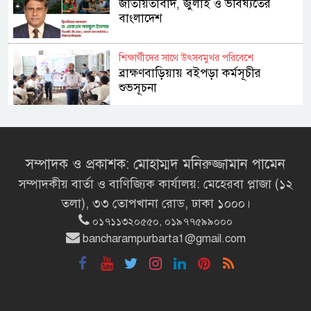
জাতীয়তাবাদ, জুলাই ও ভবিষ্যতের
বাংলাদেশ
শিক্ষার্থীদের সাথে উৎসবমুখর পরিবেশে
ব্রাক্ষণবাড়িয়ায় বইপড়া কর্মসূচীর
শুভসূচনা
মালয়েশিয়ায় মারামারি করে তিন
বাংলাদেশি নিহত
সম্পাদক ও প্রকাশক: মোহাম্মদ মনিরুজ্জামান পামেন
সম্পাদকীয় বার্তা ও বাণিজ্যিক কার্যালয়: মেহেরবা প্লাজা (১২
৪ বিয়ের পর অন্য নারীর ঘরে জামায়াত
তলা), ৩৩ তোপখানা রোড, ঢাকা ১০০০।
সমর্থক!
০১৭১১৩২০৫৫০, ০১৯৭৭৫৯৯০০০
bancharampurbarta1@gmail.com
প্রধানমন্ত্রীর সঙ্গে সাক্ষাৎ সৌদি আরবের
উপ পররাষ্ট্রমন্ত্রীর