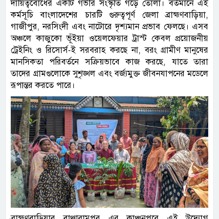
দায়িত্ববোধের একটি গভীর সংস্কৃতি গড়ে তোলা। বর্তমানে এই
কর্মসূচি বাংলাদেশের চারটি গুরুত্বপূর্ণ জেলা ব্রাহ্মণবাড়িয়া,
গাজীপুর, নরসিংদী এবং নাটোরে দৃশ্যমান প্রভাব ফেলছে। এসব
অঞ্চলে কাজুকো ভূঁইয়া ওয়েলফেয়ার ট্রাস্ট কেবল প্রয়োজনীয়
ট্রেইনিং ও রিসোর্স-ই সরবরাহ করছে না, বরং গ্রামীণ মানুষের
মানসিকতা পরিবর্তনে সক্রিয়ভাবে কাজ করছে, যাতে তারা
তাদের গ্রামগুলোকে সুশৃঙ্খল এবং বর্জ্যমুক্ত জীবনযাপনের মডেলে
রূপান্তর করতে পারে।
ব্রাহ্মণবাড়িয়ার বাঞ্ছারামপুর এর কাঞ্চনপুরে এই উদ্যোগ