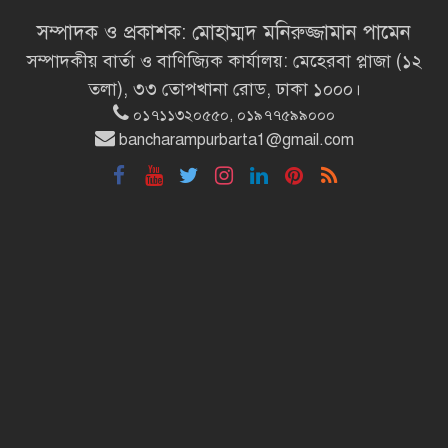
সম্পাদক ও প্রকাশক: মোহাম্মদ মনিরুজ্জামান পামেন
সম্পাদকীয় বার্তা ও বাণিজ্যিক কার্যালয়: মেহেরবা প্লাজা (১২
খালপাড় রক্ষায় বিন্না ঘাসের ব্যবহার
তলা), ৩৩ তোপখানা রোড, ঢাকা ১০০০।
নিয়ে সেমিনার অনুষ্ঠিত
০১৭১১৩২০৫৫০, ০১৯৭৭৫৯৯০০০
bancharampurbarta1@gmail.com
রাষ্ট্রপতি নির্বাচন ২০ আগস্ট
রাষ্ট্রপতি নির্বাচনের ভোটার তালিকা
ইসিতে পাঠিয়েছে সংসদ
রাষ্ট্রচিন্তার ধারাবাহিকতা
জাতীয়তাবাদ, জুলাই ও ভবিষ্যতের
বাংলাদেশ