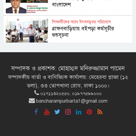
বাংলাদেশ
শিক্ষার্থীদের সাথে উৎসবমুখর পরিবেশে
ব্রাক্ষণবাড়িয়ায় বইপড়া কর্মসূচীর
শুভসূচনা
মালয়েশিয়ায় মারামারি করে তিন
বাংলাদেশি নিহত
সম্পাদক ও প্রকাশক: মোহাম্মদ মনিরুজ্জামান পামেন
সম্পাদকীয় বার্তা ও বাণিজ্যিক কার্যালয়: মেহেরবা প্লাজা (১২
৪ বিয়ের পর অন্য নারীর ঘরে জামায়াত
তলা), ৩৩ তোপখানা রোড, ঢাকা ১০০০।
সমর্থক!
০১৭১১৩২০৫৫০, ০১৯৭৭৫৯৯০০০
bancharampurbarta1@gmail.com
প্রধানমন্ত্রীর সঙ্গে সাক্ষাৎ সৌদি আরবের
উপ পররাষ্ট্রমন্ত্রীর