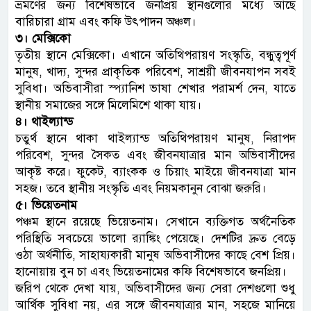
ভ্রমণের জন্য বিশেষভাবে জনপ্রিয় স্থানগুলোর মধ্যে আছে
বারিচারা গ্রাম এবং কফি উৎপাদন অঞ্চল।
৩। মেক্সিকো
তৃতীয় স্থানে মেক্সিকো। এখানে অতিথিপরায়ণ সংস্কৃতি, বন্ধুত্বপূর্ণ
মানুষ, খাদ্য, সুন্দর প্রাকৃতিক পরিবেশ, সাশ্রয়ী জীবনযাপন সবই
সুবিধা। অভিবাসীরা স্প্যানিশ ভাষা শেখার পরামর্শ দেন, যাতে
স্থানীয় সমাজের সঙ্গে মিলেমিশে থাকা যায়।
৪। থাইল্যান্ড
চতুর্থ স্থানে থাকা থাইল্যান্ড অতিথিপরায়ণ মানুষ, নিরাপদ
পরিবেশ, সুন্দর সৈকত এবং জীবনযাত্রার মান অভিবাসীদের
আকৃষ্ট করে। ফুকেট, ব্যাংকক ও চিয়াং মাইয়ে জীবনযাত্রা মান
সহজ। তবে স্থানীয় সংস্কৃতি এবং নিয়মকানুন বোঝা জরুরি।
৫। ভিয়েতনাম
পঞ্চম স্থানে রয়েছে ভিয়েতনাম। সেখানে ব্যক্তিগত অর্থনৈতিক
পরিস্থিতি সবচেয়ে ভালো র‌্যাঙ্কিং পেয়েছে। দেশটির দ্রুত বেড়ে
ওঠা অর্থনীতি, সাহায্যকারী মানুষ অভিবাসীদের কাছে বেশ প্রিয়।
হানোয়ায় বুন চা এবং ভিয়েতনামের কফি বিশেষভাবে জনপ্রিয়।
জরিপ থেকে দেখা যায়, অভিবাসীদের জন্য সেরা দেশগুলো শুধু
আর্থিক সুবিধা নয়, এর সঙ্গে জীবনযাত্রার মান, সহজে মানিয়ে