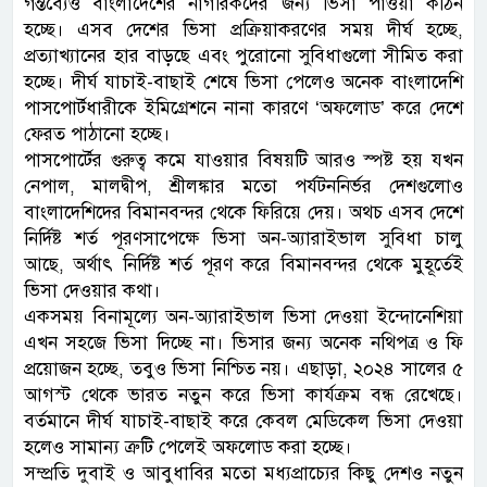
গন্তব্যেও বাংলাদেশের নাগরিকদের জন্য ভিসা পাওয়া কঠিন
হচ্ছে। এসব দেশের ভিসা প্রক্রিয়াকরণের সময় দীর্ঘ হচ্ছে,
প্রত্যাখ্যানের হার বাড়ছে এবং পুরোনো সুবিধাগুলো সীমিত করা
হচ্ছে। দীর্ঘ যাচাই-বাছাই শেষে ভিসা পেলেও অনেক বাংলাদেশি
পাসপোর্টধারীকে ইমিগ্রেশনে নানা কারণে ‘অফলোড’ করে দেশে
ফেরত পাঠানো হচ্ছে।
পাসপোর্টের গুরুত্ব কমে যাওয়ার বিষয়টি আরও স্পষ্ট হয় যখন
নেপাল, মালদ্বীপ, শ্রীলঙ্কার মতো পর্যটননির্ভর দেশগুলোও
বাংলাদেশিদের বিমানবন্দর থেকে ফিরিয়ে দেয়। অথচ এসব দেশে
নির্দিষ্ট শর্ত পূরণসাপেক্ষে ভিসা অন-অ্যারাইভাল সুবিধা চালু
আছে, অর্থাৎ নির্দিষ্ট শর্ত পূরণ করে বিমানবন্দর থেকে মুহূর্তেই
ভিসা দেওয়ার কথা।
একসময় বিনামূল্যে অন-অ্যারাইভাল ভিসা দেওয়া ইন্দোনেশিয়া
এখন সহজে ভিসা দিচ্ছে না। ভিসার জন্য অনেক নথিপত্র ও ফি
প্রয়োজন হচ্ছে, তবুও ভিসা নিশ্চিত নয়। এছাড়া, ২০২৪ সালের ৫
আগস্ট থেকে ভারত নতুন করে ভিসা কার্যক্রম বন্ধ রেখেছে।
বর্তমানে দীর্ঘ যাচাই-বাছাই করে কেবল মেডিকেল ভিসা দেওয়া
হলেও সামান্য ত্রুটি পেলেই অফলোড করা হচ্ছে।
সম্প্রতি দুবাই ও আবুধাবির মতো মধ্যপ্রাচ্যের কিছু দেশও নতুন