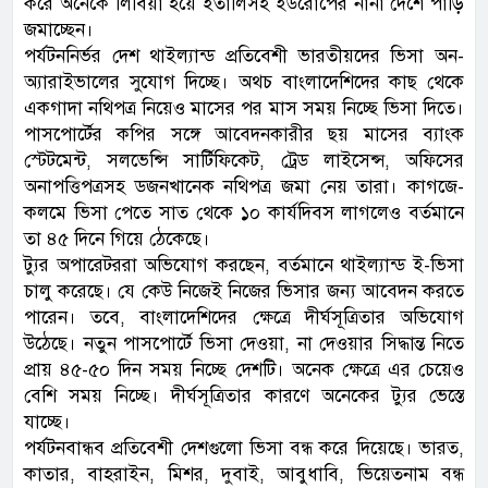
করে অনেকে লিবিয়া হয়ে ইতালিসহ ইউরোপের নানা দেশে পাড়ি
জমাচ্ছেন।
পর্যটননির্ভর দেশ থাইল্যান্ড প্রতিবেশী ভারতীয়দের ভিসা অন-
অ্যারাইভালের সুযোগ দিচ্ছে। অথচ বাংলাদেশিদের কাছ থেকে
একগাদা নথিপত্র নিয়েও মাসের পর মাস সময় নিচ্ছে ভিসা দিতে।
পাসপোর্টের কপির সঙ্গে আবেদনকারীর ছয় মাসের ব্যাংক
স্টেটমেন্ট, সলভেন্সি সার্টিফিকেট, ট্রেড লাইসেন্স, অফিসের
অনাপত্তিপত্রসহ ডজনখানেক নথিপত্র জমা নেয় তারা। কাগজে-
কলমে ভিসা পেতে সাত থেকে ১০ কার্যদিবস লাগলেও বর্তমানে
তা ৪৫ দিনে গিয়ে ঠেকেছে।
ট্যুর অপারেটররা অভিযোগ করছেন, বর্তমানে থাইল্যান্ড ই-ভিসা
চালু করেছে। যে কেউ নিজেই নিজের ভিসার জন্য আবেদন করতে
পারেন। তবে, বাংলাদেশিদের ক্ষেত্রে দীর্ঘসূত্রিতার অভিযোগ
উঠেছে। নতুন পাসপোর্টে ভিসা দেওয়া, না দেওয়ার সিদ্ধান্ত নিতে
প্রায় ৪৫-৫০ দিন সময় নিচ্ছে দেশটি। অনেক ক্ষেত্রে এর চেয়েও
বেশি সময় নিচ্ছে। দীর্ঘসূত্রিতার কারণে অনেকের ট্যুর ভেস্তে
যাচ্ছে।
পর্যটনবান্ধব প্রতিবেশী দেশগুলো ভিসা বন্ধ করে দিয়েছে। ভারত,
কাতার, বাহরাইন, মিশর, দুবাই, আবুধাবি, ভিয়েতনাম বন্ধ