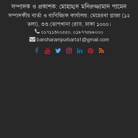
বাংলাদেশ
সম্পাদক ও প্রকাশক: মোহাম্মদ মনিরুজ্জামান পামেন
সম্পাদকীয় বার্তা ও বাণিজ্যিক কার্যালয়: মেহেরবা প্লাজা (১২
শিক্ষার্থীদের সাথে উৎসবমুখর পরিবেশে
তলা), ৩৩ তোপখানা রোড, ঢাকা ১০০০।
ব্রাক্ষণবাড়িয়ায় বইপড়া কর্মসূচীর
০১৭১১৩২০৫৫০, ০১৯৭৭৫৯৯০০০
শুভসূচনা
bancharampurbarta1@gmail.com
মালয়েশিয়ায় মারামারি করে তিন
বাংলাদেশি নিহত
৪ বিয়ের পর অন্য নারীর ঘরে জামায়াত
সমর্থক!
প্রধানমন্ত্রীর সঙ্গে সাক্ষাৎ সৌদি আরবের
উপ পররাষ্ট্রমন্ত্রীর