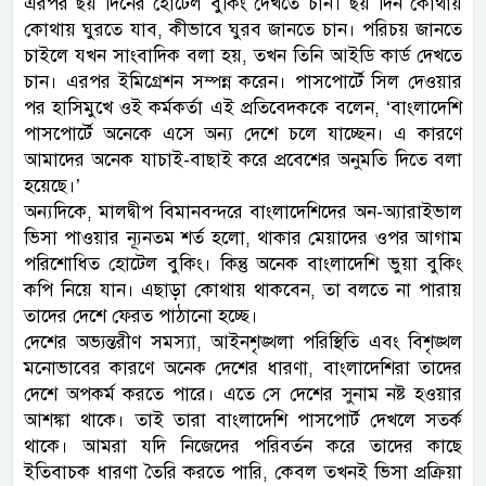
এরপর ছয় দিনের হোটেল বুকিং দেখতে চান। ছয় দিন কোথায়
কোথায় ঘুরতে যাব, কীভাবে ঘুরব জানতে চান। পরিচয় জানতে
চাইলে যখন সাংবাদিক বলা হয়, তখন তিনি আইডি কার্ড দেখতে
চান। এরপর ইমিগ্রেশন সম্পন্ন করেন। পাসপোর্টে সিল দেওয়ার
পর হাসিমুখে ওই কর্মকর্তা এই প্রতিবেদককে বলেন, ‘বাংলাদেশি
পাসপোর্টে অনেকে এসে অন্য দেশে চলে যাচ্ছেন। এ কারণে
আমাদের অনেক যাচাই-বাছাই করে প্রবেশের অনুমতি দিতে বলা
হয়েছে।’
অন্যদিকে, মালদ্বীপ বিমানবন্দরে বাংলাদেশিদের অন-অ্যারাইভাল
ভিসা পাওয়ার ন্যূনতম শর্ত হলো, থাকার মেয়াদের ওপর আগাম
পরিশোধিত হোটেল বুকিং। কিন্তু অনেক বাংলাদেশি ভুয়া বুকিং
কপি নিয়ে যান। এছাড়া কোথায় থাকবেন, তা বলতে না পারায়
তাদের দেশে ফেরত পাঠানো হচ্ছে।
দেশের অভ্যন্তরীণ সমস্যা, আইনশৃঙ্খলা পরিস্থিতি এবং বিশৃঙ্খল
মনোভাবের কারণে অনেক দেশের ধারণা, বাংলাদেশিরা তাদের
দেশে অপকর্ম করতে পারে। এতে সে দেশের সুনাম নষ্ট হওয়ার
আশঙ্কা থাকে। তাই তারা বাংলাদেশি পাসপোর্ট দেখলে সতর্ক
থাকে। আমরা যদি নিজেদের পরিবর্তন করে তাদের কাছে
ইতিবাচক ধারণা তৈরি করতে পারি, কেবল তখনই ভিসা প্রক্রিয়া