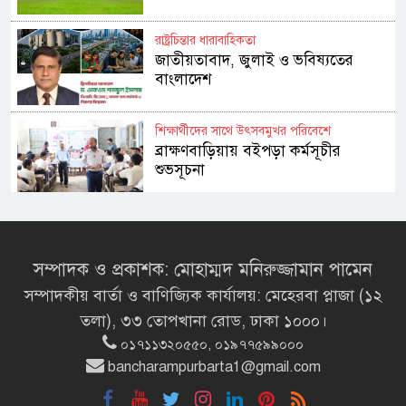
রাষ্ট্রচিন্তার ধারাবাহিকতা
জাতীয়তাবাদ, জুলাই ও ভবিষ্যতের
বাংলাদেশ
শিক্ষার্থীদের সাথে উৎসবমুখর পরিবেশে
ব্রাক্ষণবাড়িয়ায় বইপড়া কর্মসূচীর
শুভসূচনা
মালয়েশিয়ায় মারামারি করে তিন
বাংলাদেশি নিহত
সম্পাদক ও প্রকাশক: মোহাম্মদ মনিরুজ্জামান পামেন
সম্পাদকীয় বার্তা ও বাণিজ্যিক কার্যালয়: মেহেরবা প্লাজা (১২
৪ বিয়ের পর অন্য নারীর ঘরে জামায়াত
তলা), ৩৩ তোপখানা রোড, ঢাকা ১০০০।
সমর্থক!
০১৭১১৩২০৫৫০, ০১৯৭৭৫৯৯০০০
bancharampurbarta1@gmail.com
প্রধানমন্ত্রীর সঙ্গে সাক্ষাৎ সৌদি আরবের