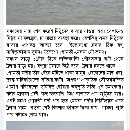
সকালের নাস্তা শেষ করেই মিঠুদের বাসায় যাওয়া হয়। সেখানেও
মিঠুর মা ফলফ্রুট, চা নাস্তার ব্যবস্থা করে। বেশকিছু সময় মিঠুদের
বাসায় প্রাণবন্ত আড্ডা চলে। ইতোমধ্যে ট্রলার ঠিক বন্ধু
নাহিদুজ্জামান সুমন। উদ্দেশ্যে গোমতী-মেঘনা নৌ ভ্রমণ।
সকাল সাড়ে ১১টার দিকে দাউদকান্দি পৌরসভার ঘাট থেকে
ট্রলার ছাড়া হয়। বন্ধুরা ট্রলারে উঠে বসে। ট্রলার চলতে থাকে।
গোমতী নদীর তীর ঘেঁষে হাঁটতে থাকা মানুষ, জেলেদের মাছ ধরা,
দুরন্ত কচিকাঁচাদের সাঁতার কাটা, অপরূপ প্রাকৃতিক সৌন্দর্যমন্ডিত
গ্রামীণ পরিবেশের সুনিবিড় ছোঁয়ার অনুভূতি সত্যি খুব চমৎকার।
নদীর হালকা ঢেউ, স্বচ্ছ জলরাশি, স্নিগ্ধ বাতাসে প্রাণ জুড়িয়ে যায়।
এরই মধ্যে গোমতী নদী পার হয়ে মেঘনা নদীর নির্দিষ্টস্থানে এসে
ট্রলার থামে। বন্ধুরা সেই কিশোর জীবনে ফিরে যায়। গামছা, লুঙ্গি
পরে নদীতে নেমে যায়।