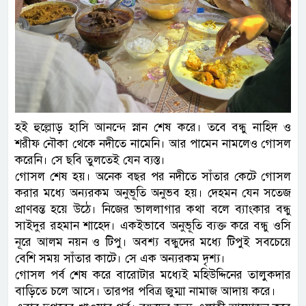
হই হুল্লোড় হাসি আনন্দে স্নান শেষ করে। তবে বন্ধু নাহিদ ও
শরীফ নৌকা থেকে নদীতে নামেনি। আর পামেন নামলেও গোসল
করেনি। সে ছবি তুলতেই যেন ব্যস্ত।
গোসল শেষ হয়। অনেক বছর পর নদীতে সাঁতার কেটে গোসল
করার মধ্যে অন্যরকম অনুভূতি অনুভব হয়। দেহমন যেন সতেজ
প্রাণবন্ত হয়ে উঠে। নিজের ভাললাগার কথা বলে ব্যাংকার বন্ধু
সাইদুর রহমান শাহেদ। একইভাবে অনুভূতি ব্যক্ত করে বন্ধু ওসি
নূরে আলম নয়ন ও টিপু। অবশ্য বন্ধুদের মধ্যে টিপুই সবচেয়ে
বেশি সময় সাঁতার কাটে। সে এক অন্যরকম দৃশ্য।
গোসল পর্ব শেষ করে বারোটার মধ্যেই মহিউদ্দিনের তালুকদার
বাড়িতে চলে আসে। তারপর পবিত্র জুম্মা নামাজ আদায় করে।