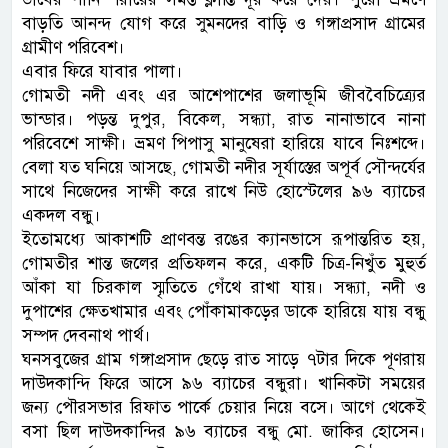
বাড়তি আনন্দ যোগ করে সুমনদের বাড়ি ও গঙ্গাপ্রসাদ গ্রামের
গ্রামীণ পরিবেশ।
এবার ফিরে যাবার পালা।
গোমতী নদী এবং এর আশেপাশের জলাভূমি জীববৈচিত্র্যের
ভান্ডার। পড়ন্ত দুপুর, বিকেল, সন্ধ্যা, রাত নানাভাবে নানা
পরিবেশে সাক্ষী। ভ্রমণ পিপাসু মানুষেরা হারিয়ে যাবে নিঃশব্দে।
বেলা যত ঘনিয়ে আসছে, গোমতী নদীর সূর্যাস্তের অপূর্ব সৌন্দর্যের
সাথে নিজেদের সাক্ষী করে রাখে নিউ হোস্টেলের ৯৬ ব্যাচের
একদল বন্ধু।
ইতোমধ্যে আকাশটি প্রাণবন্ত রঙের ক্যানভাসে রূপান্তরিত হয়,
গোমতীর শান্ত জলের প্রতিফলন করে, একটি চিত্র-নিখুঁত মুহুর্ত
আঁকা যা চিরকাল স্মৃতিতে গেঁথে রাখা যায়। সন্ধ্যা, নদী ও
দুপাশের ক্ষেতখামার এবং পোঁকামাকড়ের ডাকে হারিয়ে যায় বন্ধু
সম্পদ দেবনাথ পার্থ।
ঘনসবুজের গ্রাম গঙ্গাপ্রসাদ ছেড়ে রাত সাড়ে ৭টার দিকে পূণরায়
দাউদকান্দি ফিরে আসে ৯৬ ব্যাচের বন্ধুরা। খানিকটা সময়ের
জন্য পৌরসভার রিফাত পার্কে চেয়ার নিয়ে বসে। আগে থেকেই
বসা ছিল দাউদকান্দির ৯৬ ব্যাচের বন্ধু মো. জাকির হোসেন।