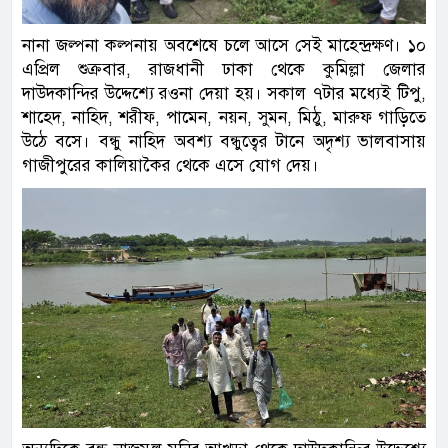
নানা জল্পনা কল্পনায় অবশেষে চলে আসে সেই মাহেন্দ্রক্ষণ। ১০
এপ্রিল শুক্রবার, রাজধানী ঢাকা থেকে কুমিল্লা জেলার
দাউদকান্দির উদ্দেশ্যে রওনা দেয়া হয়। সকাল ৭টার মধ্যেই টিপু,
শাহেদ, নাহিদ, শরীফ, পামেন, নয়ন, সুমন, মিঠু, মারুফ গাড়িতে
উঠে বসে। বন্ধু নাহিদ অবশ্য বন্ধুত্বের টানে অদৃশ্য ভালবাসায়
গাজীপুরের কালিয়াকৈর থেকে এসে যোগ দেয়।