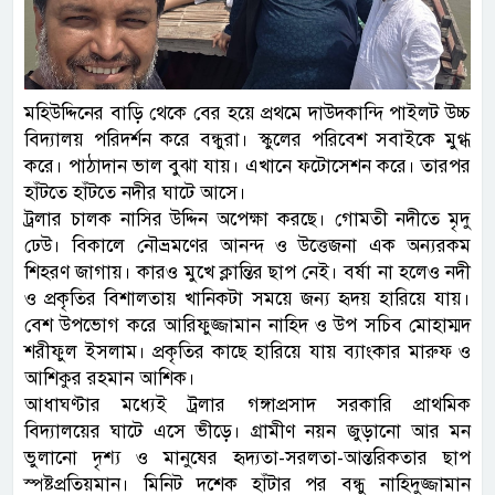
মহিউদ্দিনের বাড়ি থেকে বের হয়ে প্রথমে দাউদকান্দি পাইলট উচ্চ
বিদ্যালয় পরিদর্শন করে বন্ধুরা। স্কুলের পরিবেশ সবাইকে মুগ্ধ
করে। পাঠাদান ভাল বুঝা যায়। এখানে ফটোসেশন করে। তারপর
হাঁটতে হাঁটতে নদীর ঘাটে আসে।
ট্রলার চালক নাসির উদ্দিন অপেক্ষা করছে। গোমতী নদীতে মৃদু
ঢেউ। বিকালে নৌভ্রমণের আনন্দ ও উত্তেজনা এক অন্যরকম
শিহরণ জাগায়। কারও মুখে ক্লান্তির ছাপ নেই। বর্ষা না হলেও নদী
ও প্রকৃতির বিশালতায় খানিকটা সময়ে জন্য হৃদয় হারিয়ে যায়।
বেশ উপভোগ করে আরিফুজ্জামান নাহিদ ও উপ সচিব মোহাম্মদ
শরীফুল ইসলাম। প্রকৃতির কাছে হারিয়ে যায় ব্যাংকার মারুফ ও
আশিকুর রহমান আশিক।
আধাঘণ্টার মধ্যেই ট্রলার গঙ্গাপ্রসাদ সরকারি প্রাথমিক
বিদ্যালয়ের ঘাটে এসে ভীড়ে। গ্রামীণ নয়ন জুড়ানো আর মন
ভুলানো দৃশ্য ও মানুষের হৃদ্যতা-সরলতা-আন্তরিকতার ছাপ
স্পষ্টপ্রতিয়মান। মিনিট দশেক হাঁটার পর বন্ধু নাহিদুজ্জামান