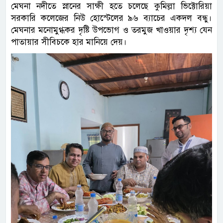
মেঘনা নদীতে স্নানের সাক্ষী হতে চলেছে কুমিল্লা ভিক্টোরিয়া
সরকারি কলেজের নিউ হোস্টেলের ৯৬ ব্যাচের একদল বন্ধু।
মেঘনার মনোমুগ্ধকর দৃষ্টি উপভোগ ও তরমুজ খাওয়ার দৃশ্য যেন
পাতায়ার সীবিচকে হার মানিয়ে দেয়।