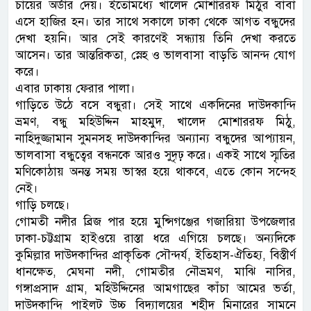
চায়ের অর্ডার দেয়। ইতোমধ্যে খালেদ মোশাররফ মিঠুর বাবা
এসে হাজির হন। তার সাথে সকালে ঢাকা থেকে আগত বন্ধুদের
দেখা হয়নি। আর সেই কারণেই সন্ধ্যায় তিনি দেখা করতে
আসেন। তার আন্তরিকতা, স্নেহ ও ভালবাসা বাড়তি আনন্দ যোগ
করে।
এবার ঢাকায় ফেরার পালা।
গাড়িতে উঠে বসে বন্ধুরা। সেই সাথে একদিনের দাউদকান্দি
ভ্রমণ, বন্ধু মহিউদ্দিন মাহমুদ, খালেদ মোশাররফ মিঠু,
নাহিদুজ্জামান সুমনসহ দাউদকান্দির অন্যান্য বন্ধুদের আপ্যায়ন,
ভালবাসা বন্ধুত্বের বন্ধনকে আরও সুদৃঢ় করে। একই সাথে স্মৃতির
মণিকোঠায় অনন্ত সময় ভাস্বর হয়ে থাকবে, এতে কোন সন্দেহ
নেই।
গাড়ি চলছে।
গোমতী নদীর ব্রিজ পার হয়ে মুন্সিগঞ্জের গজারিয়া উপজেলার
ঢাকা-চট্টগ্রাম হাইওয়ে রাস্তা ধরে এগিয়ে চলছে। অন্যদিকে
কুমিল্লার দাউদকান্দির প্রাকৃতিক সৌন্দর্য, ইতিহাস-ঐতিহ্য, বিস্তীর্ণ
ধানক্ষেত, মেঘনা নদী, গোমতীর নৌভ্রমণ, মাঝি নাসির,
গঙ্গাপ্রসাদ গ্রাম, মহিউদ্দিনের আমগাছের কাঁচা আমের ভর্তা,
দাউদকান্দি পাইলট উচ্চ বিদ্যালয়ের শহীদ মিনারের সামনে