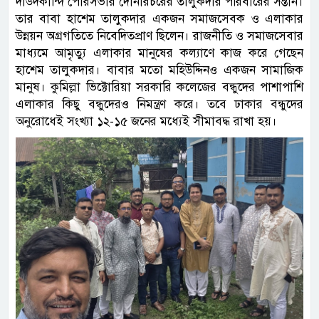
দাউদকান্দি পৌরসভার দোনারচরের তালুকদার পরিবারের সন্তান।
তার বাবা হাশেম তালুকদার একজন সমাজসেবক ও এলাকার
উন্নয়ন অগ্রগতিতে নিবেদিতপ্রাণ ছিলেন। রাজনীতি ও সমাজসেবার
মাধ্যমে আমৃত্যু এলাকার মানুষের কল্যাণে কাজ করে গেছেন
হাশেম তালুকদার। বাবার মতো মহিউদ্দিনও একজন সামাজিক
মানুষ। কুমিল্লা ভিক্টোরিয়া সরকারি কলেজের বন্ধুদের পাশাপাশি
এলাকার কিছু বন্ধুদেরও নিমন্ত্রণ করে। তবে ঢাকার বন্ধুদের
অনুরোধেই সংখ্যা ১২-১৫ জনের মধ্যেই সীমাবদ্ধ রাখা হয়।