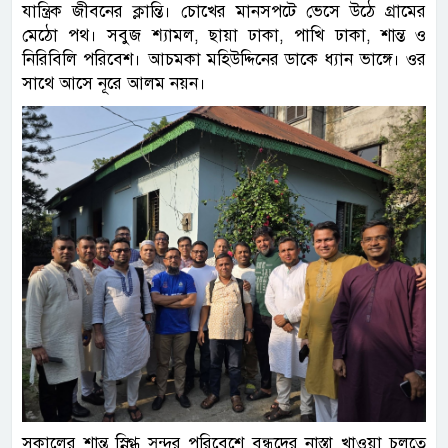
যান্ত্রিক জীবনের ক্লান্তি। চোখের মানসপটে ভেসে উঠে গ্রামের
মেঠো পথ। সবুজ শ্যামল, ছায়া ঢাকা, পাখি ঢাকা, শান্ত ও
নিরিবিলি পরিবেশ। আচমকা মহিউদ্দিনের ডাকে ধ্যান ভাঙ্গে। ওর
সাথে আসে নূরে আলম নয়ন।
সকালের শান্ত স্নিগ্ধ সুন্দর পরিবেশে বন্ধুদের নাস্তা খাওয়া চলতে