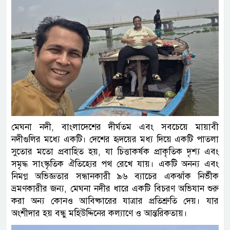
মেঘনা নদী, বাংলাদেশের দীর্ঘতম এবং সবচেয়ে মায়াবী
নদীগুলির মধ্যে একটি। দেশের হৃদয়ের মধ্য দিয়ে একটি পাতলা
সুতোর মতো প্রবাহিত হয়, যা চিত্তাকর্ষক প্রাকৃতিক দৃশ্য এবং
সমৃদ্ধ সাংস্কৃতিক ঐতিহ্যের পথ রেখে যায়। একটি অনন্য এবং
নিমগ্ন অভিজ্ঞতার সন্ধানকারী ৯৬ ব্যাচের একঝাঁক নির্ভীক
ভ্রমণকারীর জন্য, মেঘনা নদীর ধারে একটি বিচরণ অভিযান শুরু
করা অন্য কোনও আবিষ্কারের যাত্রার প্রতিশ্রুতি দেয়। যার
অংশীদার হয় বন্ধু মহিউদ্দিনের কল্যাণে ও আন্তরিকতায়।