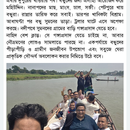
এবার দুপুরের খাওয়ার পর্ব। বন্ধুদের জন্য এলাহী আয়োজন করে
মহিউদ্দিন। নানাপদের মাছ, মাংস, ডাল, সব্জী। পেটপুরে খায়
বন্ধুরা। রান্নার তারিফ করে সবাই। তারপর খানিকটা বিশ্রাম।
আধাঘণ্টা পর বন্ধু সুমনের তাড়া। ট্রলার ঘাটে এসে অপেক্ষা
করছে। নদীপথে সুমনদের গ্রামের বাড়ি গঙ্গাপ্রসাদ যেতে হবে।
নাহিদ বেশ ক্লান্ত। সে গঙ্গাপ্রসাদ যেতে চাইছে না, আবার
নৌভ্রমণের লোভও সামলাতে পারছে না। একপর্যায়ে বন্ধুদের
পীড়াপীড়ি ও গ্রামীণ জনজীবন উপভোগ এবং সবুজে ঘেরা
প্রাকৃতিক সৌন্দর্য অবলোকন করার নিমিত্তে উঠে বসে।