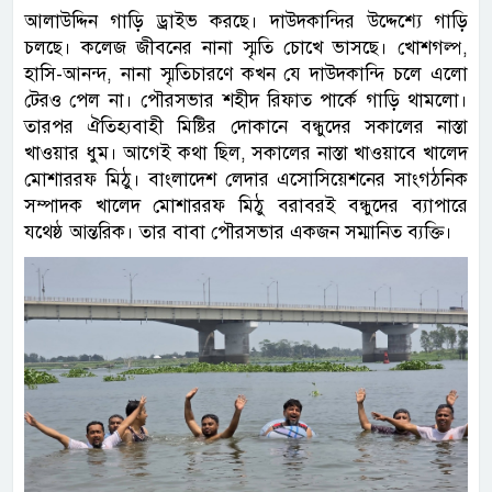
আলাউদ্দিন গাড়ি ড্রাইভ করছে। দাউদকান্দির উদ্দেশ্যে গাড়ি
চলছে। কলেজ জীবনের নানা স্মৃতি চোখে ভাসছে। খোশগল্প,
হাসি-আনন্দ, নানা স্মৃতিচারণে কখন যে দাউদকান্দি চলে এলো
টেরও পেল না। পৌরসভার শহীদ রিফাত পার্কে গাড়ি থামলো।
তারপর ঐতিহ্যবাহী মিষ্টির দোকানে বন্ধুদের সকালের নাস্তা
খাওয়ার ধুম। আগেই কথা ছিল, সকালের নাস্তা খাওয়াবে খালেদ
মোশাররফ মিঠু। বাংলাদেশ লেদার এসোসিয়েশনের সাংগঠনিক
সম্পাদক খালেদ মোশাররফ মিঠু বরাবরই বন্ধুদের ব্যাপারে
যথেষ্ঠ আন্তরিক। তার বাবা পৌরসভার একজন সম্মানিত ব্যক্তি।