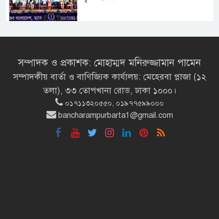
মির্জা ফখরুলই হচ্ছেন বঙ্গভবনের নতুন
বাসিন্দা!
সম্পাদক ও প্রকাশক: মোহাম্মদ মনিরুজ্জামান পামেন
সম্পাদকীয় বার্তা ও বাণিজ্যিক কার্যালয়: মেহেরবা প্লাজা (১২
সেপ্টেম্বরে যুক্তরাষ্ট্র যাচ্ছেন প্রধানমন্ত্রী
তলা), ৩৩ তোপখানা রোড, ঢাকা ১০০০।
তারেক রহমান
০১৭১১৩২০৫৫০, ০১৯৭৭৫৯৯০০০
bancharampurbarta1@gmail.com
প্রধানমন্ত্রীর সঙ্গে খুদে শিল্পী অনুশ্রীর
সাক্ষাৎ
খালপাড় রক্ষায় বিন্না ঘাসের ব্যবহার
নিয়ে সেমিনার অনুষ্ঠিত