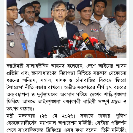
স্বরাষ্ট্রমন্ত্রী সালাহউদ্দিন আহমদ বলেছেন, দেশে আইনের শাসন
প্রতিষ্ঠা এবং জনসাধারণের নিরাপত্তা নিশ্চিতে সরকার যেকোনো
ধরনের অনিয়ম, সন্ত্রাস, মাদক ও চাঁদাবাজির বিরুদ্ধে ‘জিরো
টলারেন্স’ নীতি বজায় রাখবে। অতীত সরকারের দীর্ঘ ১৭ বছরের
অব্যবস্থাপনা ও দুর্বৃত্তায়নের অবসান ঘটিয়ে দেশের শান্তি-শৃঙ্খলা
ফিরিয়ে আনতে আইনশৃঙ্খলা রক্ষাকারী বাহিনী সম্পূর্ণ প্রস্তুত ও
তৎপর রয়েছে।
মন্ত্রী মঙ্গলবার (২৬ মে ২০২৬) সকালে ঢাকায় পুলিশ
হেডকোয়ার্টার্সের ‘ন্যাশনাল অপারেশন মনিটরিং সেন্টার’ পরিদর্শন
শেষে সাংবাদিকদের ব্রিফিংয়ে এসব কথা বলেন। তিনি মনিটরিং