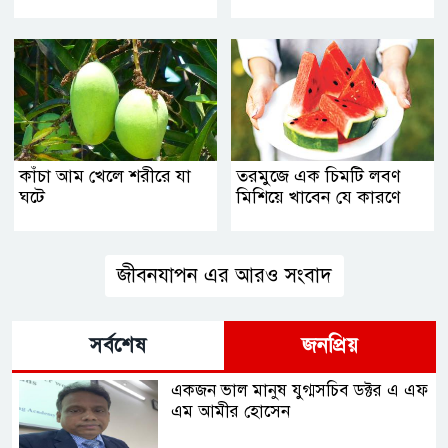
কাঁচা আম খেলে শরীরে যা
তরমুজে এক চিমটি লবণ
ঘটে
মিশিয়ে খাবেন যে কারণে
জীবনযাপন এর আরও সংবাদ
সর্বশেষ
জনপ্রিয়
একজন ভাল মানুষ যুগ্মসচিব ডক্টর এ এফ
এম আমীর হোসেন