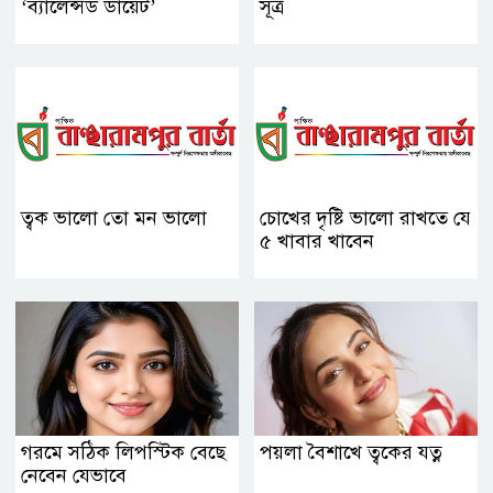
‘ব্যালেন্সড ডায়েট’
সূত্র
ত্বক ভালো তো মন ভালো
চোখের দৃষ্টি ভালো রাখতে যে
৫ খাবার খাবেন
গরমে সঠিক লিপস্টিক বেছে
পয়লা বৈশাখে ত্বকের যত্ন
নেবেন যেভাবে