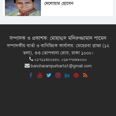
দেলোয়ার হোসেন
সংসদ ভবনের এলডি হলে প্রধানমন্ত্রীর
বৃক্ষরোপণ
সম্পাদক ও প্রকাশক: মোহাম্মদ মনিরুজ্জামান পামেন
সম্পাদকীয় বার্তা ও বাণিজ্যিক কার্যালয়: মেহেরবা প্লাজা (১২
মির্জা ফখরুলই হচ্ছেন বঙ্গভবনের নতুন
তলা), ৩৩ তোপখানা রোড, ঢাকা ১০০০।
বাসিন্দা!
০১৭১১৩২০৫৫০, ০১৯৭৭৫৯৯০০০
bancharampurbarta1@gmail.com
সেপ্টেম্বরে যুক্তরাষ্ট্র যাচ্ছেন প্রধানমন্ত্রী
তারেক রহমান
প্রধানমন্ত্রীর সঙ্গে খুদে শিল্পী অনুশ্রীর
সাক্ষাৎ