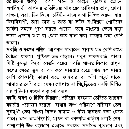
প্রোটিনের গুরুত্ব
: পেশি গঠন ও হাড়ের সুরক্ষায় প্রোটিন
অপরিহার্য। আপনার প্রতিদিনের খাবারের তালিকায় ডাল, ছোলা,
রাজমা, সয়া, ডিম কিংবা চর্বিহীন মাংস রাখা নিশ্চিত করুন। যারা
নিরামিষাশী, তারা ডাল ও ভাত বা রুটির সংমিশ্রণে প্রোটিনের
চাহিদা সহজে পূরণ করতে পারেন। তবে মাংসের ক্ষেত্রে কড়া
ভাজা এড়িয়ে গ্রিল বা ঝোল করে রান্না করা স্বাস্থ্যের জন্য বেশি
ভালো।
সবজি ও ফলের শক্তি
: আপনার খাবারের থালায় যত বেশি রঙের
বৈচিত্র্য থাকবে, পুষ্টিগুণ তত বাড়বে। সবুজ শাকসবজি, গাজর,
মিষ্টি কুমড়া কিংবা বেগুনি রঙের সবজি খাদ্যতালিকায় রাখুন।
ফলের ক্ষেত্রে জুস বা রস করে খাওয়ার চেয়ে আস্ত ফল খাওয়া
বেশি উপকারী; কারণ এতে ফাইবার বা আঁশ অটুট থাকে।
আমাদের দেশি রান্না যেমন পোলাও বা খিচুড়িতেও সবজি মিশিয়ে
এর পুষ্টিমান বহুগুণ বাড়ানো সম্ভব।
ফ্যাট, লবণ ও চিনির নিয়ন্ত্রণ
: শরীরের হরমোন তৈরিতে স্বাস্থ্যকর
ফ্যাটের প্রয়োজন রয়েছে। রান্নায় অল্প পরিমাণে সরিষার তেল,
সূর্যমুখী তেল কিংবা বিভিন্ন বাদাম ও বীজ ব্যবহার করা যেতে
পারে। তবে অতিরিক্ত ঘি, মাখন বা বনস্পতি এড়িয়ে চলাই শ্রেয়।
পাশাপাশি উচ্চ রক্তচাপ এড়াতে লবণের পরিমিত ব্যবহার এবং