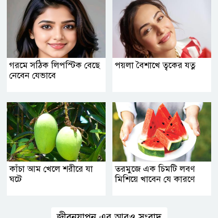
গরমে সঠিক লিপস্টিক বেছে
পয়লা বৈশাখে ত্বকের যত্ন
নেবেন যেভাবে
কাঁচা আম খেলে শরীরে যা
তরমুজে এক চিমটি লবণ
ঘটে
মিশিয়ে খাবেন যে কারণে
জীবনযাপন এর আরও সংবাদ