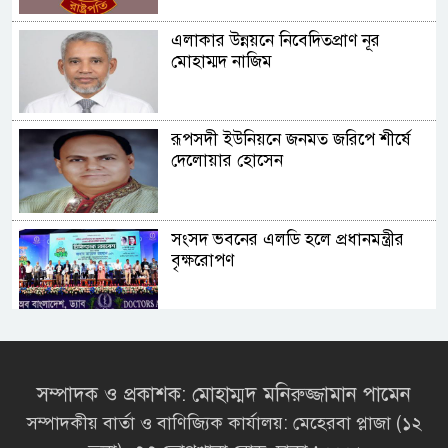
এলাকার উন্নয়নে নিবেদিতপ্রাণ নূর
মোহাম্মদ নাজিম
রূপসদী ইউনিয়নে জনমত জরিপে শীর্ষে
দেলোয়ার হোসেন
সংসদ ভবনের এলডি হলে প্রধানমন্ত্রীর
বৃক্ষরোপণ
মির্জা ফখরুলই হচ্ছেন বঙ্গভবনের নতুন
বাসিন্দা!
সম্পাদক ও প্রকাশক: মোহাম্মদ মনিরুজ্জামান পামেন
সম্পাদকীয় বার্তা ও বাণিজ্যিক কার্যালয়: মেহেরবা প্লাজা (১২
সেপ্টেম্বরে যুক্তরাষ্ট্র যাচ্ছেন প্রধানমন্ত্রী