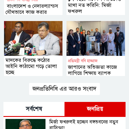
মাথা নত করিনি: মির্জা
বাংলাদেশ ও নেদারল্যান্ডস
ফখরুল
যৌথভাবে কাজ করার
অঙ্গীকার
মাদকের বিরুদ্ধে কঠোর
প্রতিমন্ত্রী ববি হাজ্জাজ
আইনি কাঠামো গড়ে তোলা
জাপানের অভিজ্ঞতা কাজে
হচ্ছে
লাগিয়ে শিক্ষায় ব্যাপক
সংস্কার আনা হবে
জনপ্রতিনিধি এর আরও সংবাদ
সর্বশেষ
জনপ্রিয়
মির্জা ফখরুলই হচ্ছেন বঙ্গভবনের নতুন
বাসিন্দা!