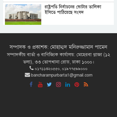
রাষ্ট্রপতি নির্বাচনের ভোটার তালিকা
ইসিতে পাঠিয়েছে সংসদ
রাষ্ট্রচিন্তার ধারাবাহিকতা
জাতীয়তাবাদ, জুলাই ও ভবিষ্যতের
বাংলাদেশ
সম্পাদক ও প্রকাশক: মোহাম্মদ মনিরুজ্জামান পামেন
সম্পাদকীয় বার্তা ও বাণিজ্যিক কার্যালয়: মেহেরবা প্লাজা (১২
শিক্ষার্থীদের সাথে উৎসবমুখর পরিবেশে
তলা), ৩৩ তোপখানা রোড, ঢাকা ১০০০।
ব্রাক্ষণবাড়িয়ায় বইপড়া কর্মসূচীর
০১৭১১৩২০৫৫০, ০১৯৭৭৫৯৯০০০
শুভসূচনা
bancharampurbarta1@gmail.com
মালয়েশিয়ায় মারামারি করে তিন
বাংলাদেশি নিহত
৪ বিয়ের পর অন্য নারীর ঘরে জামায়াত
সমর্থক!