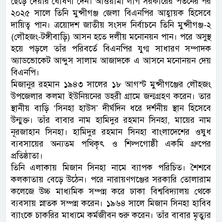
ছেড়ে দেয়ার ঘোষণা দেন। আওয়ামী লীগ সরকারের পতনের পর
২০২৫ সালে তিনি মুন্সীগঞ্জ জেলা বিএনপির আহ্বায়ক হিসেবে
দায়িত্ব পান। ত্রয়োদশ জাতীয় সংসদ নির্বাচনে তিনি মুন্সীগঞ্জ-২
(লৌহজং-টঙ্গীবাড়ি) আসন হতে দলীয় মনোনয়ন পান। পরে অসুস্থ
হয়ে পড়লে তাঁর পরিবর্তে বিএনপির যুগ্ম সাধারণ সম্পাদক
অ্যাডভোকেট আব্দুস সালাম আজাদকে এ আসনে মনোনয়ন দেয়
বিএনপি।
মিজানুর রহমান ১৯৪৩ সালের ১৮ আগস্ট মুন্সীগঞ্জের লৌহজং
উপজেলার কলমা ইউনিয়নের ডহরী গ্রামে জন্মগ্রহণ করেন। তার
স্থানীয় বাড়ি ‘সিনহা হাউস’ দীর্ঘদিন ধরে দর্শনীয় স্থান হিসেবে
উন্মুক্ত। তাঁর বাবার নাম হামিদুর রহমান সিনহা, মায়ের নাম
নূরজাহান সিনহা। হামিদুর রহমান সিনহা বাংলাদেশের ওষুধ
ব্যবসায়ের অন্যতম পথিকৃৎ ও শিল্পগোষ্ঠী একমি গ্রুপের
প্রতিষ্ঠাতা।
তিনি এলাকায় মিজান সিনহা নামে ব্যাপক পরিচিত। শৈশবে
কলকাতায় বেড়ে উঠেন। পরে নারায়ণগঞ্জের সরকারি তোলারাম
কলেজে উচ্চ মাধ্যমিক সম্পন্ন করে ঢাকা বিশ্ববিদ্যালয় থেকে
ব্যবসায় স্নাতক সম্পন্ন করেন। ১৯৬৪ সালে মিজান সিনহা হাবিব
ব্যাংকে চাকরির মাধ্যমে কর্মজীবন শুরু করেন। তাঁর বাবার মৃত্যুর