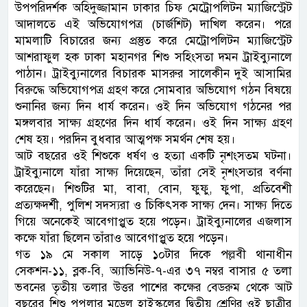
উপপরিদর্শক অহিদুজ্জামান ঢাকার চিফ মেট্রোপলিটন ম্যাজিস্ট্রেট
আদালতে এই অভিযোগপত্র (চার্জশিট) দাখিল করেন। পরে
মামলাটি বিচারের জন্য প্রস্তুত করে মেট্রোপলিটন ম্যাজিস্ট্রেট
আশরাফুল হক ঢাকা মহানগর শিশু সহিংসতা দমন ট্রাইব্যুনালে
পাঠান। ট্রাইব্যুনালের বিচারক মাসরুর সালেকীন দুই আসামির
বিরুদ্ধে অভিযোগপত্র গ্রহণ করে সোমবার অভিযোগ গঠন বিষয়ে
শুনানির জন্য দিন ধার্য করেন। ওই দিন অভিযোগ গঠনের পর
মঙ্গলবার সাক্ষ্য গ্রহণের দিন ধার্য করেন। ওই দিন সাক্ষ্য গ্রহণ
শেষ হয়। পরদিন বুধবার আত্মপক্ষ সমর্থন শেষ হয়।
আট বছরের ওই শিশুকে ধর্ষণ ও হত্যা একটি নৃশংসতম ঘটনা।
ট্রাইব্যুনালে যাঁরা সাক্ষ্য দিয়েছেন, তাঁরা সেই নৃশংসতার বর্ণনা
করেছেন। শিশুটির মা, বাবা, বোন, ফুফু, ফুপা, প্রতিবেশী
প্রত্যক্ষদর্শী, পুলিশ সদস্যরা ও চিকিৎসক সাক্ষ্য দেন। সাক্ষ্য দিতে
গিয়ে অনেকেই আবেগাপ্লুত হয়ে পড়েন। ট্রাইব্যুনালের এজলাস
কক্ষে যাঁরা ছিলেন তাঁরাও আবেগাপ্লুত হয়ে পড়েন।
গত ১৯ মে সকাল সাড়ে ১০টার দিকে পল্লবী থানাধীন
সেকশন-১১, ব্লক-বি, অ্যাভিনিউ-৭-এর ৩৭ নম্বর বাসার ৫ তলা
ভবনের তৃতীয় তলার উত্তর পাশের কক্ষের বেডরুম থেকে আট
বছরের শিশু পপুলার মডেল হাইস্কুলের দ্বিতীয় শ্রেণির ওই ছাত্রীর