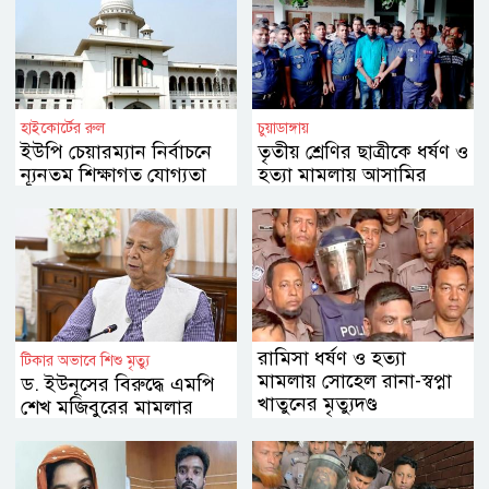
হাইকোর্টের রুল
চুয়াডাঙ্গায়
ইউপি চেয়ারম্যান নির্বাচনে
তৃতীয় শ্রেণির ছাত্রীকে ধর্ষণ ও
ন্যূনতম শিক্ষাগত যোগ্যতা
হত্যা মামলায় আসামির
স্নাতক কেন নয়
মৃত্যুদণ্ড
রামিসা ধর্ষণ ও হত্যা
টিকার অভাবে শিশু মৃত্যু
মামলায় সোহেল রানা-স্বপ্না
ড. ইউনূসের বিরুদ্ধে এমপি
খাতুনের মৃত্যুদণ্ড
শেখ মজিবুরের মামলার
আবেদন