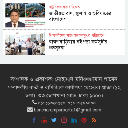
রাষ্ট্রচিন্তার ধারাবাহিকতা
জাতীয়তাবাদ, জুলাই ও ভবিষ্যতের
বাংলাদেশ
শিক্ষার্থীদের সাথে উৎসবমুখর পরিবেশে
ব্রাক্ষণবাড়িয়ায় বইপড়া কর্মসূচীর
শুভসূচনা
মালয়েশিয়ায় মারামারি করে তিন
বাংলাদেশি নিহত
সম্পাদক ও প্রকাশক: মোহাম্মদ মনিরুজ্জামান পামেন
সম্পাদকীয় বার্তা ও বাণিজ্যিক কার্যালয়: মেহেরবা প্লাজা (১২
৪ বিয়ের পর অন্য নারীর ঘরে জামায়াত
তলা), ৩৩ তোপখানা রোড, ঢাকা ১০০০।
সমর্থক!
০১৭১১৩২০৫৫০, ০১৯৭৭৫৯৯০০০
bancharampurbarta1@gmail.com
প্রধানমন্ত্রীর সঙ্গে সাক্ষাৎ সৌদি আরবের
উপ পররাষ্ট্রমন্ত্রীর