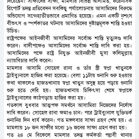
দিয়েছেন। সাক্ষীদের সাক্ষ্য, মামলার বিভিন্ন আলামত, ফরেনসিক
রিপোর্ট তদন্ত প্রতিবেদন সবকিছু পর্যালোচনায় আসামিদের বিরুদ্ধে
অভিযোগ সন্দেহাতীতভাবে প্রমাণিত হয়েছে। এমন একটি নৃশংস
বীভৎস ও স্পর্শকাতর ঘটনায় আসামিদের দৃষ্টান্তমূলক শাস্তি হওয়া
উচিত।
রাষ্ট্রপক্ষের আইনজীবী আসামিদের সর্বোচ্চ শাস্তি মৃত্যুদণ্ড দাবি
করেন। বাদীপক্ষেও আসামিদের সর্বোচ্চ শাস্তি দাবি করা হয়।
আসামিদের পক্ষে রাষ্ট্র নিযুক্ত আইনজীবী মুসা কলিমুল্লাহ
ন্যায়বিচার দাবি করেন।
মামলার আসামি সোহেল রানা ও তাঁর স্ত্রী স্বপ্না খাতুনকে
ট্রাইব্যুনালে হাজির করা হয়েছে। বেলা ১১টায় শুনানি শুরু হওয়ার
কথা থাকলেও হাজতখানায় স্বপ্না খাতুন অসুস্থ হয়ে পড়ায় শুনানি
শুরু হতে দেরি হয়। হাজতখানায় চিকিৎসা শেষে স্বপ্নাকে
ট্রাইব্যুনালের কাঠগড়ায় হাজির করা হয়।
গতকাল বুধবার আত্মপক্ষ সমর্থনে আসামিরা নিজেদের নির্দোষ
দাবি করেন। সোহেল রানা ক্ষমাও চান। পরে ট্রাইব্যুনাল যুক্তিতর্ক
শুনানির দিন ধার্য করেন। গত মঙ্গলবার সাক্ষ্য গ্রহণ শেষ হয়। এ
মামলায় ১৮ জন সাক্ষীর মধ্যে ১৬ জনের সাক্ষ্য গ্রহণ করা হয়।
গত ২৪ মে বিকেলে মামলার তদন্ত কর্মকর্তা পল্লবী থানার