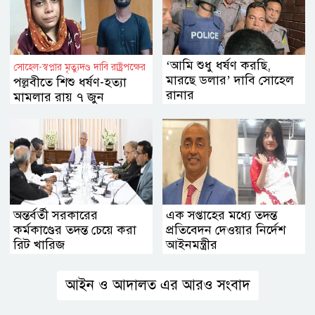
‘আমি শুধু ধর্ষণ করছি,
সোহেল-স্বপ্নার মৃত্যুদণ্ড দাবি রাষ্ট্রপক্ষের
মারছে ডলার’ দাবি সোহেল
পল্লবীতে শিশু ধর্ষণ-হত্যা
রানার
মামলার রায় ৭ জুন
অন্তর্বর্তী সরকারের
এক সপ্তাহের মধ্যে তদন্ত
কর্মকাণ্ডের তদন্ত চেয়ে করা
প্রতিবেদন দেওয়ার নির্দেশ
রিট খারিজ
আইনমন্ত্রীর
আইন ও আদালত এর আরও সংবাদ