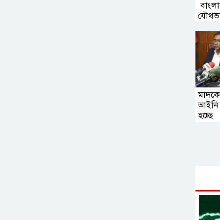
বাংলা
যৌথভ
অঙ্গীক
মাদকে
আইনি
হচ্ছে