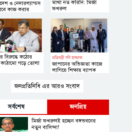
মাথা নত করিনি: মির্জা
দেশ ও নেদারল্যান্ডস
ফখরুল
াবে কাজ করার
ার
র বিরুদ্ধে কঠোর
প্রতিমন্ত্রী ববি হাজ্জাজ
 কাঠামো গড়ে তোলা
জাপানের অভিজ্ঞতা কাজে
লাগিয়ে শিক্ষায় ব্যাপক
সংস্কার আনা হবে
জনপ্রতিনিধি এর আরও সংবাদ
সর্বশেষ
জনপ্রিয়
মির্জা ফখরুলই হচ্ছেন বঙ্গভবনের
নতুন বাসিন্দা!