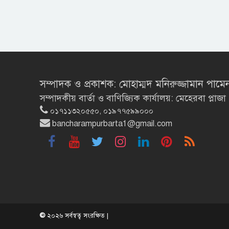
সম্পাদক ও প্রকাশক: মোহাম্মদ মনিরুজ্জামান পামে
সম্পাদকীয় বার্তা ও বাণিজ্যিক কার্যালয়: মেহেরবা প্
০১৭১১৩২০৫৫০, ০১৯৭৭৫৯৯০০০
bancharampurbarta1@gmail.com
©
২০২৬ সর্বস্বত্ব সংরক্ষিত |