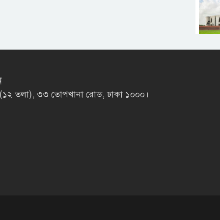
ন
লাজা (১২ তলা), ৩৩ তোপখানা রোড, ঢাকা ১০০০।