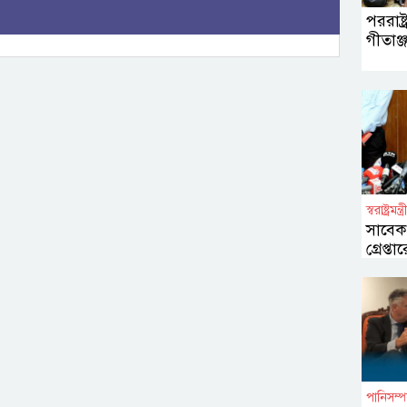
পররাষ্ট্
গীতাঞ্
স্বরাষ্ট্রমন্ত্র
সাবেক 
গ্রেপ্
না
পানিসম্প