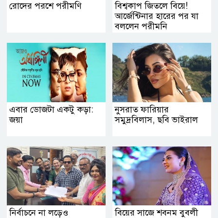
রোদের পরশে পরীমণি
বিশ্বকাপ জিতলে বিয়ে!
আর্জেন্টিনার হারের পর যা
বললেন পরীমনি
এবার ডোজটা একটু কড়া:
নুসরাত ফারিয়ার
জয়া
সমুদ্রবিলাস, ছবি ভাইরাল
নির্বাচনে না লড়েও
বিয়ের সাজে শবনম বুবলী