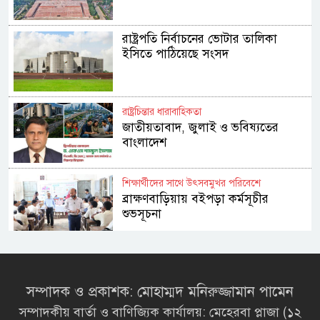
রাষ্ট্রপতি নির্বাচনের ভোটার তালিকা
ইসিতে পাঠিয়েছে সংসদ
রাষ্ট্রচিন্তার ধারাবাহিকতা
জাতীয়তাবাদ, জুলাই ও ভবিষ্যতের
বাংলাদেশ
শিক্ষার্থীদের সাথে উৎসবমুখর পরিবেশে
ব্রাক্ষণবাড়িয়ায় বইপড়া কর্মসূচীর
শুভসূচনা
মালয়েশিয়ায় মারামারি করে তিন
বাংলাদেশি নিহত
সম্পাদক ও প্রকাশক: মোহাম্মদ মনিরুজ্জামান পামেন
সম্পাদকীয় বার্তা ও বাণিজ্যিক কার্যালয়: মেহেরবা প্লাজা (১২