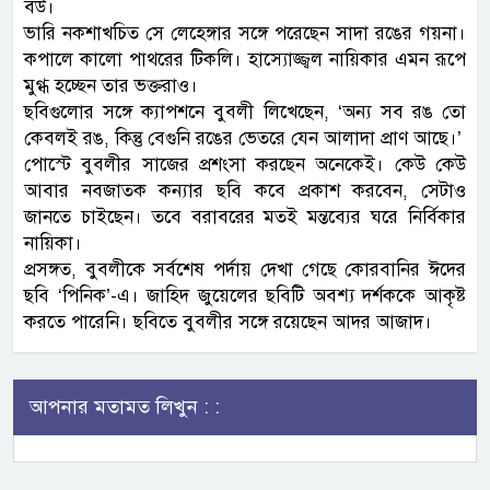
বউ।
ভারি নকশাখচিত সে লেহেঙ্গার সঙ্গে পরেছেন সাদা রঙের গয়না।
কপালে কালো পাথরের টিকলি। হাস্যোজ্জ্বল নায়িকার এমন রূপে
মুগ্ধ হচ্ছেন তার ভক্তরাও।
ছবিগুলোর সঙ্গে ক্যাপশনে বুবলী লিখেছেন, ‘অন্য সব রঙ তো
কেবলই রঙ, কিন্তু বেগুনি রঙের ভেতরে যেন আলাদা প্রাণ আছে।’
পোস্টে বুবলীর সাজের প্রশংসা করছেন অনেকেই। কেউ কেউ
আবার নবজাতক কন্যার ছবি কবে প্রকাশ করবেন, সেটাও
জানতে চাইছেন। তবে বরাবরের মতই মন্তব্যের ঘরে নির্বিকার
নায়িকা।
প্রসঙ্গত, বুবলীকে সর্বশেষ পর্দায় দেখা গেছে কোরবানির ঈদের
ছবি ‘পিনিক’-এ। জাহিদ জুয়েলের ছবিটি অবশ্য দর্শককে আকৃষ্ট
করতে পারেনি। ছবিতে বুবলীর সঙ্গে রয়েছেন আদর আজাদ।
আপনার মতামত লিখুন : :