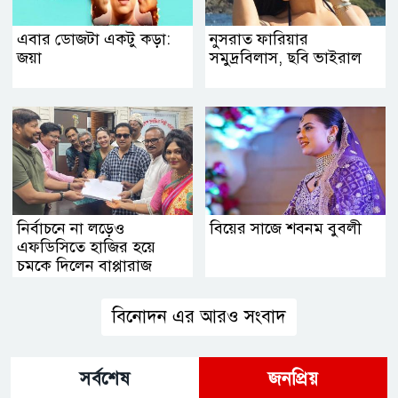
এবার ডোজটা একটু কড়া:
নুসরাত ফারিয়ার
জয়া
সমুদ্রবিলাস, ছবি ভাইরাল
নির্বাচনে না লড়েও
বিয়ের সাজে শবনম বুবলী
এফডিসিতে হাজির হয়ে
চমকে দিলেন বাপ্পারাজ
বিনোদন এর আরও সংবাদ
সর্বশেষ
জনপ্রিয়