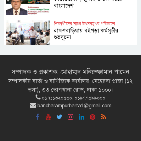
বাংলাদেশ
শিক্ষার্থীদের সাথে উৎসবমুখর পরিবেশে
ব্রাক্ষণবাড়িয়ায় বইপড়া কর্মসূচীর
শুভসূচনা
মালয়েশিয়ায় মারামারি করে তিন
বাংলাদেশি নিহত
সম্পাদক ও প্রকাশক: মোহাম্মদ মনিরুজ্জামান পামেন
সম্পাদকীয় বার্তা ও বাণিজ্যিক কার্যালয়: মেহেরবা প্লাজা (১২
৪ বিয়ের পর অন্য নারীর ঘরে জামায়াত
তলা), ৩৩ তোপখানা রোড, ঢাকা ১০০০।
সমর্থক!
০১৭১১৩২০৫৫০, ০১৯৭৭৫৯৯০০০
bancharampurbarta1@gmail.com
প্রধানমন্ত্রীর সঙ্গে সাক্ষাৎ সৌদি আরবের
উপ পররাষ্ট্রমন্ত্রীর