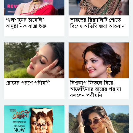
‘গুলশানের চামেলি’
ভারতের রিয়্যালিটি শোতে
আনুষ্ঠানিক যাত্রা শুরু
বিশেষ অতিথি জয়া আহসান
রোদের পরশে পরীমণি
বিশ্বকাপ জিতলে বিয়ে!
আর্জেন্টিনার হারের পর যা
বললেন পরীমনি