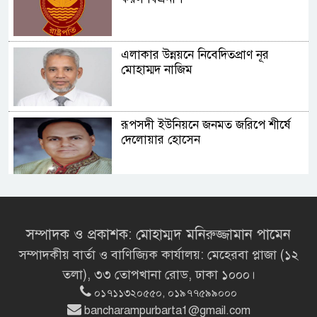
এলাকার উন্নয়নে নিবেদিতপ্রাণ নূর
মোহাম্মদ নাজিম
রূপসদী ইউনিয়নে জনমত জরিপে শীর্ষে
দেলোয়ার হোসেন
সংসদ ভবনের এলডি হলে প্রধানমন্ত্রীর
বৃক্ষরোপণ
সম্পাদক ও প্রকাশক: মোহাম্মদ মনিরুজ্জামান পামেন
সম্পাদকীয় বার্তা ও বাণিজ্যিক কার্যালয়: মেহেরবা প্লাজা (১২
মির্জা ফখরুলই হচ্ছেন বঙ্গভবনের নতুন
তলা), ৩৩ তোপখানা রোড, ঢাকা ১০০০।
বাসিন্দা!
০১৭১১৩২০৫৫০, ০১৯৭৭৫৯৯০০০
bancharampurbarta1@gmail.com