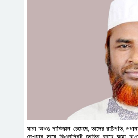
যারা ‘অখণ্ড পাকিস্তান’ চেয়েছে, তাদের রাষ্ট্রপতি, প্রধানমন
নেওয়ার দায়ে বিএনপিরই জাতির কাছে ক্ষমা চাও