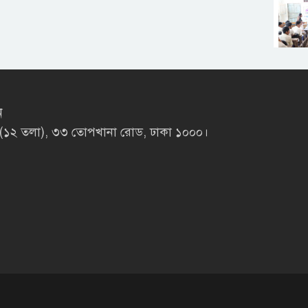
ন
লাজা (১২ তলা), ৩৩ তোপখানা রোড, ঢাকা ১০০০।