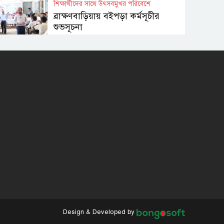
শিক্ষার্থীদের সাথে উৎসবমুখর পরিবেশে
ব্রাক্ষণবাড়িয়ায় বইপড়া কর্মসূচীর
শুভসূচনা
মালয়েশিয়ায় মারামারি করে তিন
বাংলাদেশি নিহত
৪ বিয়ের পর অন্য নারীর ঘরে
জামায়াত সমর্থক!
প্রধানমন্ত্রীর সঙ্গে সাক্ষাৎ সৌদি
আরবের উপ পররাষ্ট্রমন্ত্রীর
পররাষ্ট্র প্রতিমন্ত্রীর সঙ্গে গীতাঞ্জলি
সিংয়ের সাক্ষাৎ
Design & Developed by