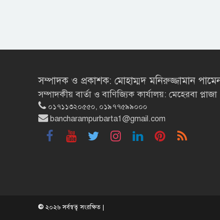
সম্পাদক ও প্রকাশক: মোহাম্মদ মনিরুজ্জামান পামে
সম্পাদকীয় বার্তা ও বাণিজ্যিক কার্যালয়: মেহেরবা প্
০১৭১১৩২০৫৫০, ০১৯৭৭৫৯৯০০০
bancharampurbarta1@gmail.com
©
২০২৬ সর্বস্বত্ব সংরক্ষিত |