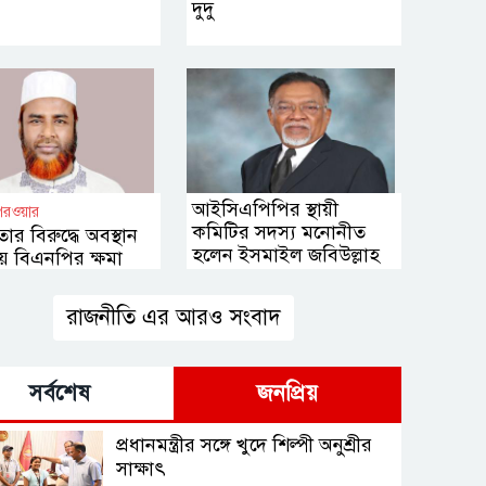
দুদু
আইসিএপিপির স্থায়ী
পরওয়ার
কমিটির সদস্য মনোনীত
তার বিরুদ্ধে অবস্থান
হলেন ইসমাইল জবিউল্লাহ
য় বিএনপির ক্ষমা
 উচিত
রাজনীতি এর আরও সংবাদ
সর্বশেষ
জনপ্রিয়
প্রধানমন্ত্রীর সঙ্গে খুদে শিল্পী অনুশ্রীর
সাক্ষাৎ