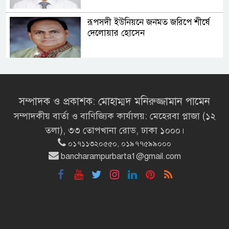
রূপসদী ইউনিয়নে জনমত জরিপে শীর্ষে
দেলোয়ার হোসেন
সংসদ ভবনের এলডি হলে প্রধানমন্ত্রীর
বৃক্ষরোপণ
সম্পাদক ও প্রকাশক: মোহাম্মদ মনিরুজ্জামান পামেন
সম্পাদকীয় বার্তা ও বাণিজ্যিক কার্যালয়: মেহেরবা প্লাজা (১২
মির্জা ফখরুলই হচ্ছেন বঙ্গভবনের নতুন
তলা), ৩৩ তোপখানা রোড, ঢাকা ১০০০।
বাসিন্দা!
০১৭১১৩২০৫৫০, ০১৯৭৭৫৯৯০০০
bancharampurbarta1@gmail.com
সেপ্টেম্বরে যুক্তরাষ্ট্র যাচ্ছেন প্রধানমন্ত্রী
তারেক রহমান
প্রধানমন্ত্রীর সঙ্গে খুদে শিল্পী অনুশ্রীর