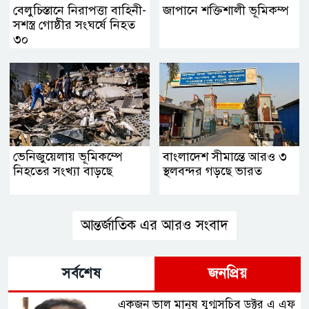
বেলুচিস্তানে নিরাপত্তা বাহিনী-
জাপানে শক্তিশালী ভূমিকম্প
সশস্ত্র গোষ্ঠীর সংঘর্ষে নিহত
৩০
ভেনিজুয়েলায় ভূমিকম্পে
বাংলাদেশ সীমান্তে আরও ৩
নিহতের সংখ্যা বাড়ছে
স্থলবন্দর গড়ছে ভারত
আন্তর্জাতিক এর আরও সংবাদ
সর্বশেষ
জনপ্রিয়
একজন ভাল মানুষ যুগ্মসচিব ডক্টর এ এফ