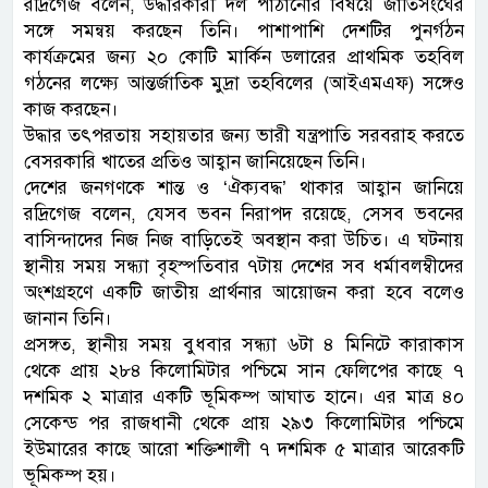
রদ্রিগেজ বলেন, উদ্ধারকারী দল পাঠানোর বিষয়ে জাতিসংঘের
সঙ্গে সমন্বয় করছেন তিনি। পাশাপাশি দেশটির পুনর্গঠন
কার্যক্রমের জন্য ২০ কোটি মার্কিন ডলারের প্রাথমিক তহবিল
গঠনের লক্ষ্যে আন্তর্জাতিক মুদ্রা তহবিলের (আইএমএফ) সঙ্গেও
কাজ করছেন।
উদ্ধার তৎপরতায় সহায়তার জন্য ভারী যন্ত্রপাতি সরবরাহ করতে
বেসরকারি খাতের প্রতিও আহ্বান জানিয়েছেন তিনি।
দেশের জনগণকে শান্ত ও ‘ঐক্যবদ্ধ’ থাকার আহ্বান জানিয়ে
রদ্রিগেজ বলেন, যেসব ভবন নিরাপদ রয়েছে, সেসব ভবনের
বাসিন্দাদের নিজ নিজ বাড়িতেই অবস্থান করা উচিত। এ ঘটনায়
স্থানীয় সময় সন্ধ্যা বৃহস্পতিবার ৭টায় দেশের সব ধর্মাবলম্বীদের
অংশগ্রহণে একটি জাতীয় প্রার্থনার আয়োজন করা হবে বলেও
জানান তিনি।
প্রসঙ্গত, স্থানীয় সময় বুধবার সন্ধ্যা ৬টা ৪ মিনিটে কারাকাস
থেকে প্রায় ২৮৪ কিলোমিটার পশ্চিমে সান ফেলিপের কাছে ৭
দশমিক ২ মাত্রার একটি ভূমিকম্প আঘাত হানে। এর মাত্র ৪০
সেকেন্ড পর রাজধানী থেকে প্রায় ২৯৩ কিলোমিটার পশ্চিমে
ইউমারের কাছে আরো শক্তিশালী ৭ দশমিক ৫ মাত্রার আরেকটি
ভূমিকম্প হয়।