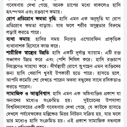
গবেষণায় দেখা গেছে, অনেক চাপের মধ্যে থাকলেও হাসি
হৃৎস্পন্দন এবং রক্তচাপ কমায়।
রোগ প্রতিরোধ ক্ষমতা বৃদ্ধি
: হাসি এমন এক অনুভূতি যা রোগ
প্রতিরোধ ক্ষমতা বাড়ায়। যার ফলে শরীর অসুস্থতার বিরুদ্ধে
লড়াই করতে পারে।
ব্যথা কমায়
: হাসির সময় নিঃসৃত এন্ডোরফিন প্রাকৃতিক
ব্যথানাশক হিসেবে কাজ করে।
শারীরিক স্বাস্থ্যের উন্নতি
: হাসি একটি দুর্দান্ত ব্যায়াম। এটি রক্ত
সঞ্চালন উন্নত করে এবং পেশি শিথিল করে। হাসি রক্তচাপ
নিয়ন্ত্রণেও সাহায্য করে। দীর্ঘস্থায়ী রোগে ভুগছেন এমন ব্যক্তিদের
জন্য হাসি থেরাপি খুবই উপকারী হতে পারে। হাসতে হলে,
আপনি কমেডি শো দেখতে পারেন অথবা বন্ধুদের সাথে রসিকতাও
করতে পারেন।
সামাজিক ও আত্মবিশ্বাস
: হাসি এমন এক অভিব্যক্তির প্রকাশ যা
অন্যদের মধ্যেও সংক্রমিত হয়। সুইডেনের উপসালা
বিশ্ববিদ্যালয়ের একটি গবেষণায় দেখা গেছে, যে কাউকে হাসতে
দেখলে পর্যবেক্ষকের মস্তিষ্কের মিরর নিউরন সক্রিয় হয়, যার ফলে
তার মধ্যেও হাসি সংক্রমিত হয়। এই প্রকাশ সামাজিক বন্ধনকে