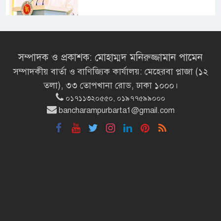
প্রধানমন্ত্রীর সঙ্গে খুদে শিল্পী অনুশ্রীর
সাক্ষাৎ
সম্পাদক ও প্রকাশক: মোহাম্মদ মনিরুজ্জামান পামেন
সম্পাদকীয় বার্তা ও বাণিজ্যিক কার্যালয়: মেহেরবা প্লাজা (১২
খালপাড় রক্ষায় বিন্না ঘাসের ব্যবহার
তলা), ৩৩ তোপখানা রোড, ঢাকা ১০০০।
নিয়ে সেমিনার অনুষ্ঠিত
০১৭১১৩২০৫৫০, ০১৯৭৭৫৯৯০০০
bancharampurbarta1@gmail.com
রাষ্ট্রপতি নির্বাচন ২০ আগস্ট
রাষ্ট্রপতি নির্বাচনের ভোটার তালিকা
ইসিতে পাঠিয়েছে সংসদ