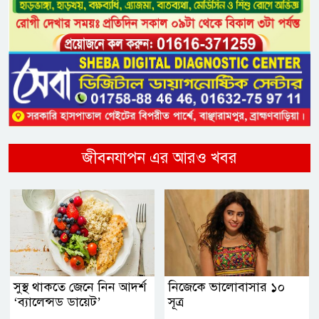
জীবনযাপন এর আরও খবর
সুস্থ থাকতে জেনে নিন আদর্শ
নিজেকে ভালোবাসার ১০
‘ব্যালেন্সড ডায়েট’
সূত্র