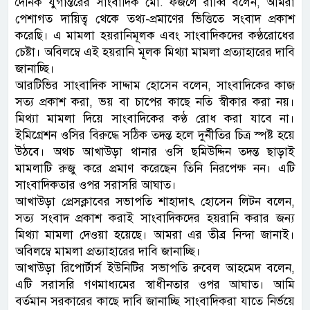
দৈনিক যুগান্তরের সাংবাদিক মো. ফজলে রাব্বি বলেন, আমরা
পেশাগত দায়িত্ব থেকে তথ্য-প্রমাণের ভিত্তিতে সংবাদ প্রকাশ
করেছি। এ মামলা হয়রানিমূলক এবং সাংবাদিকদের কণ্ঠরোধের
চেষ্টা। অবিলম্বে এই হয়রানি মূলক মিথ্যা মামলা প্রত্যাহারের দাবি
জানাচ্ছি।
আরটিভির সাংবাদিক সাদ্দাম হোসেন বলেন, সাংবাদিকের কাজ
সত্য প্রকাশ করা, ভয় বা চাপের কাছে নতি স্বীকার করা নয়।
মিথ্যা মামলা দিয়ে সাংবাদিকের কণ্ঠ রোধ করা যাবে না।
ইমিগ্রেশন ওসির বিরুদ্ধে সঠিক তদন্ত হলে দুর্নীতির চিত্র স্পষ্ট হয়ে
উঠবে। অথচ আখাউড়া থানার ওসি ছমিউদ্দিন তদন্ত ছাড়াই
মামলাটি রুজু করে প্রমাণ করেছেন তিনি নিরপেক্ষ নন। এটি
সাংবাদিকতার ওপর সরাসরি আঘাত।
আখাউড়া প্রেসক্লাবের সভাপতি শাহাদাৎ হোসেন লিটন বলেন,
সত্য সংবাদ প্রকাশ করাই সাংবাদিকদের হয়রানি করার জন্য
মিথ্যা মামলা দেওয়া হয়েছে। আমরা এর তীব্র নিন্দা জানাই।
অবিলম্বে মামলা প্রত্যাহারের দাবি জানাচ্ছি।
আখাউড়া রিপোর্টার্স ইউনিটির সভাপতি রুবেল আহমেদ বলেন,
এটি সরাসরি গণমাধ্যমের স্বাধীনতার ওপর আঘাত। আমি
বর্তমান সরকারের কাছে দাবি জানাচ্ছি সাংবাদিকরা যাতে নির্ভয়ে