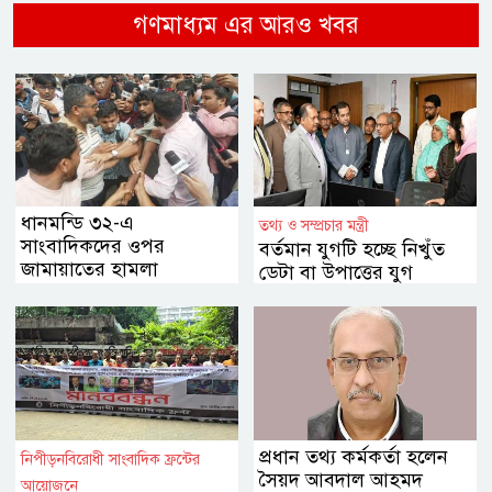
গণমাধ্যম এর আরও খবর
ধানমন্ডি ৩২-এ
তথ্য ও সম্প্রচার মন্ত্রী
সাংবাদিকদের ওপর
বর্তমান যুগটি হচ্ছে নিখুঁত
জামায়াতের হামলা
ডেটা বা উপাত্তের যুগ
প্রধান তথ্য কর্মকর্তা হলেন
নিপীড়নবিরোধী সাংবাদিক ফ্রন্টের
সৈয়দ আবদাল আহমদ
আয়োজনে