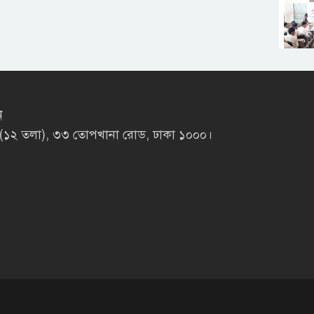
ন
লাজা (১২ তলা), ৩৩ তোপখানা রোড, ঢাকা ১০০০।