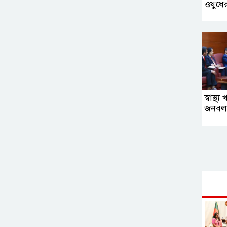
ওষুধের 
স্বাস্থ
জনবল 