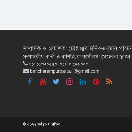
সম্পাদক ও প্রকাশক: মোহাম্মদ মনিরুজ্জামান পামে
সম্পাদকীয় বার্তা ও বাণিজ্যিক কার্যালয়: মেহেরবা প্
০১৭১১৩২০৫৫০, ০১৯৭৭৫৯৯০০০
bancharampurbarta1@gmail.com
©
২০২৬ সর্বস্বত্ব সংরক্ষিত |