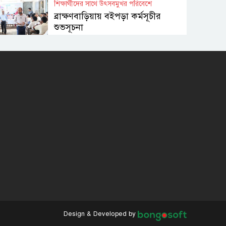
শিক্ষার্থীদের সাথে উৎসবমুখর পরিবেশে
ব্রাক্ষণবাড়িয়ায় বইপড়া কর্মসূচীর
শুভসূচনা
মালয়েশিয়ায় মারামারি করে তিন
বাংলাদেশি নিহত
৪ বিয়ের পর অন্য নারীর ঘরে
জামায়াত সমর্থক!
প্রধানমন্ত্রীর সঙ্গে সাক্ষাৎ সৌদি
আরবের উপ পররাষ্ট্রমন্ত্রীর
পররাষ্ট্র প্রতিমন্ত্রীর সঙ্গে গীতাঞ্জলি
সিংয়ের সাক্ষাৎ
Design & Developed by