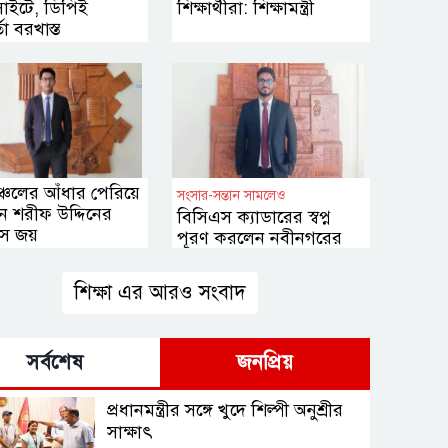
াইটে, ডিপিই
শিক্ষার্থীরা: শিক্ষামন্ত্রী
তা বরখাস্ত
ঞ্চলের আঁধার পেরিয়ে
সংসার-সন্তান সামলেও
ন শরীফ উদ্দিনের
বিসিএস ক্যাডারের স্বপ্ন
এস জয়
পূরণ করলেন নবীনগরের
আব্দুল করিম
শিক্ষা এর আরও সংবাদ
সর্বশেষ
জনপ্রিয়
প্রধানমন্ত্রীর সঙ্গে খুদে শিল্পী অনুশ্রীর
সাক্ষাৎ