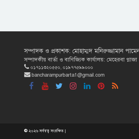
সম্পাদক ও প্রকাশক: মোহাম্মদ মনিরুজ্জামান পামে
সম্পাদকীয় বার্তা ও বাণিজ্যিক কার্যালয়: মেহেরবা প্
০১৭১১৩২০৫৫০, ০১৯৭৭৫৯৯০০০
bancharampurbarta1@gmail.com
©
২০২৬ সর্বস্বত্ব সংরক্ষিত |