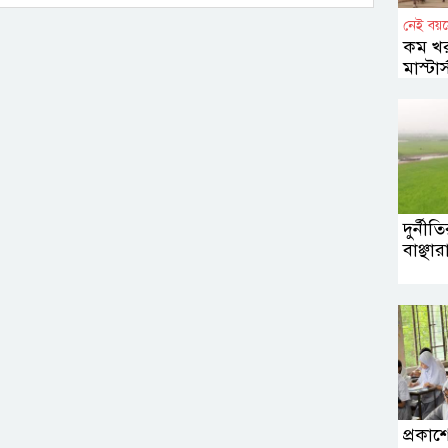
নেই বয়স
কম খর
মাস্টা
বাউবি
দুর্নী
বাঞ্ছ
প্রকাশ