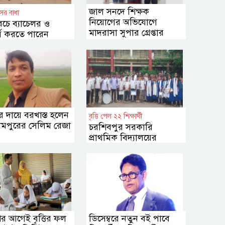
জাল সনদে শিক্ষক
ের বাধা
নিয়োগের অভিযোগে
চে ব্যাচেলর ও
মাদরাসা সুপার গ্রেপ্তার
র্স করতে পারেন
তে
তির দায়ে বরখাস্ত হলেন
বৃত্তি পেল ২২ শিক্ষার্থী
ারামপুরের সেলিম রেজা
চরশিবপুর সরকারি
প্রাথমিক বিদ্যালয়ের
গৌরবময় অর্জন
ের আগেই বৃত্তির ফল
ডিসেম্বরে নতুন বই পাবে