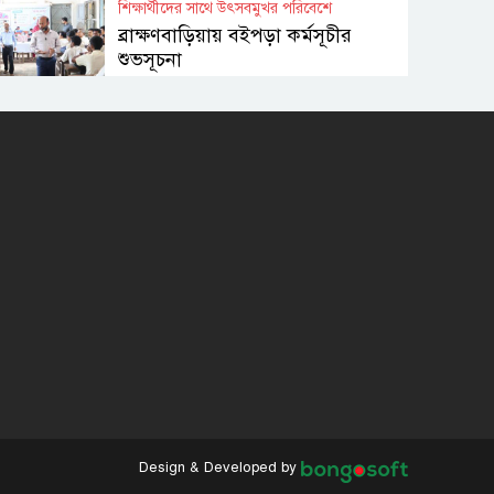
শিক্ষার্থীদের সাথে উৎসবমুখর পরিবেশে
ব্রাক্ষণবাড়িয়ায় বইপড়া কর্মসূচীর
শুভসূচনা
মালয়েশিয়ায় মারামারি করে তিন
বাংলাদেশি নিহত
৪ বিয়ের পর অন্য নারীর ঘরে
জামায়াত সমর্থক!
প্রধানমন্ত্রীর সঙ্গে সাক্ষাৎ সৌদি
আরবের উপ পররাষ্ট্রমন্ত্রীর
পররাষ্ট্র প্রতিমন্ত্রীর সঙ্গে গীতাঞ্জলি
সিংয়ের সাক্ষাৎ
Design & Developed by