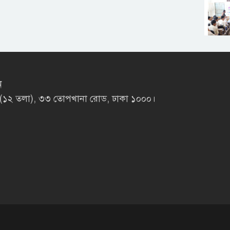
ন
লাজা (১২ তলা), ৩৩ তোপখানা রোড, ঢাকা ১০০০।