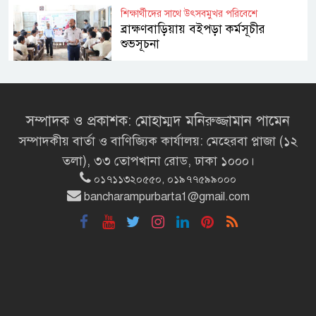
শিক্ষার্থীদের সাথে উৎসবমুখর পরিবেশে
ব্রাক্ষণবাড়িয়ায় বইপড়া কর্মসূচীর
শুভসূচনা
মালয়েশিয়ায় মারামারি করে তিন
বাংলাদেশি নিহত
সম্পাদক ও প্রকাশক: মোহাম্মদ মনিরুজ্জামান পামেন
সম্পাদকীয় বার্তা ও বাণিজ্যিক কার্যালয়: মেহেরবা প্লাজা (১২
৪ বিয়ের পর অন্য নারীর ঘরে জামায়াত
তলা), ৩৩ তোপখানা রোড, ঢাকা ১০০০।
সমর্থক!
০১৭১১৩২০৫৫০, ০১৯৭৭৫৯৯০০০
bancharampurbarta1@gmail.com
প্রধানমন্ত্রীর সঙ্গে সাক্ষাৎ সৌদি আরবের
উপ পররাষ্ট্রমন্ত্রীর
পররাষ্ট্র প্রতিমন্ত্রীর সঙ্গে গীতাঞ্জলি সিংয়ের
সাক্ষাৎ