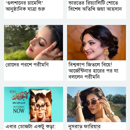
‘গুলশানের চামেলি’
ভারতের রিয়্যালিটি শোতে
আনুষ্ঠানিক যাত্রা শুরু
বিশেষ অতিথি জয়া আহসান
রোদের পরশে পরীমণি
বিশ্বকাপ জিতলে বিয়ে!
আর্জেন্টিনার হারের পর যা
বললেন পরীমনি
এবার ডোজটা একটু কড়া:
নুসরাত ফারিয়ার