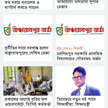
অভিযোগে মাদরাসা সুপার
কম খরচে ব্যাচেলর ও
গ্রেপ্তার
মাস্টার্স করতে পারেন
বাউবিতে
দুর্নীতির দায়ে বরখাস্ত হলেন
বৃত্তি পেল ২২ শিক্ষার্থী
বাঞ্ছারামপুরের সেলিম রেজা
চরশিবপুর সরকারি প্রাথমিক
বিদ্যালয়ের গৌরবময় অর্জন
প্রকাশের আগেই বৃত্তির ফল
ডিসেম্বরে নতুন বই পাবে
ওয়েবসাইটে, ডিপিই কর্মকর্তা
শিক্ষার্থীরা: শিক্ষামন্ত্রী