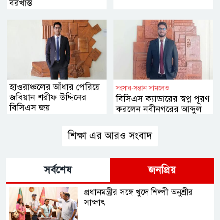
বরখাস্ত
হাওরাঞ্চলের আঁধার পেরিয়ে
সংসার-সন্তান সামলেও
জবিয়ান শরীফ উদ্দিনের
বিসিএস ক্যাডারের স্বপ্ন পূরণ
বিসিএস জয়
করলেন নবীনগরের আব্দুল
করিম
শিক্ষা এর আরও সংবাদ
সর্বশেষ
জনপ্রিয়
প্রধানমন্ত্রীর সঙ্গে খুদে শিল্পী অনুশ্রীর
সাক্ষাৎ