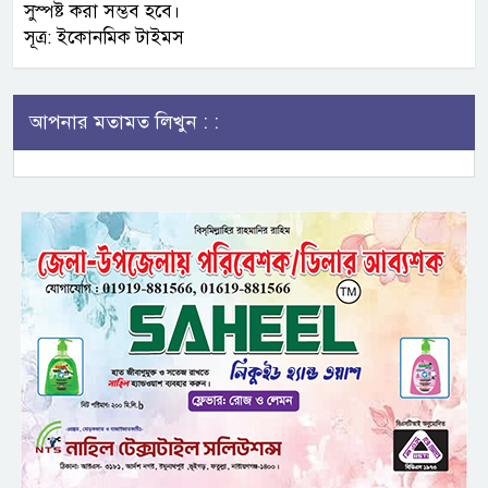
সুস্পষ্ট করা সম্ভব হবে।
সূত্র: ইকোনমিক টাইমস
আপনার মতামত লিখুন : :