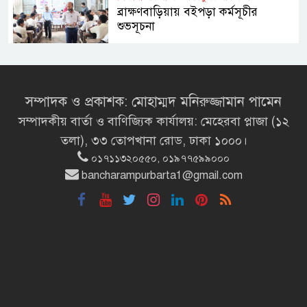
ব্রাক্ষণবাড়িয়ায় বইপড়া কর্মসূচীর
শুভসূচনা
মালয়েশিয়ায় মারামারি করে তিন
বাংলাদেশি নিহত
সম্পাদক ও প্রকাশক: মোহাম্মদ মনিরুজ্জামান পামেন
সম্পাদকীয় বার্তা ও বাণিজ্যিক কার্যালয়: মেহেরবা প্লাজা (১২
৪ বিয়ের পর অন্য নারীর ঘরে জামায়াত
তলা), ৩৩ তোপখানা রোড, ঢাকা ১০০০।
সমর্থক!
০১৭১১৩২০৫৫০, ০১৯৭৭৫৯৯০০০
bancharampurbarta1@gmail.com
প্রধানমন্ত্রীর সঙ্গে সাক্ষাৎ সৌদি আরবের
উপ পররাষ্ট্রমন্ত্রীর
পররাষ্ট্র প্রতিমন্ত্রীর সঙ্গে গীতাঞ্জলি সিংয়ের
সাক্ষাৎ