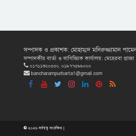
সম্পাদক ও প্রকাশক: মোহাম্মদ মনিরুজ্জামান পামে
সম্পাদকীয় বার্তা ও বাণিজ্যিক কার্যালয়: মেহেরবা প্
০১৭১১৩২০৫৫০, ০১৯৭৭৫৯৯০০০
bancharampurbarta1@gmail.com
©
২০২৬ সর্বস্বত্ব সংরক্ষিত |