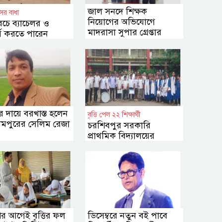
জাল সনদে শিক্ষক
ের বাধা
নিয়োগের অভিযোগে
চে ব্যাচেলর ও
মাদরাসা সুপার গ্রেপ্তার
র্স করতে পারেন
তে
তির দায়ে বরখাস্ত হলেন
বৃত্তি পেল ২২ শিক্ষার্থী
ারামপুরের সেলিম রেজা
চরশিবপুর সরকারি
প্রাথমিক বিদ্যালয়ের
গৌরবময় অর্জন
ের আগেই বৃত্তির ফল
ডিসেম্বরে নতুন বই পাবে