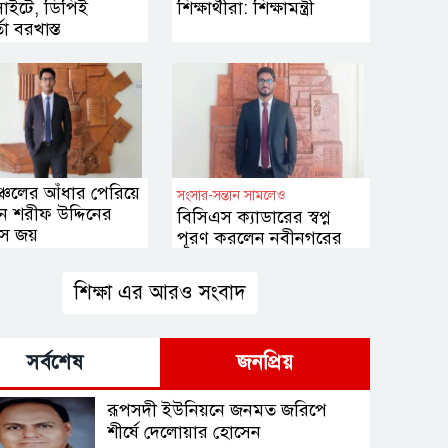
াইটে, ডিপিই
শিক্ষার্থীরা: শিক্ষামন্ত্রী
তা বরখাস্ত
ঞ্চলের আঁধার পেরিয়ে
সংসার-সন্তান সামলেও
ন শরীফ উদ্দিনের
বিসিএস ক্যাডারের স্বপ্ন
এস জয়
পূরণ করলেন নবীনগরের
আব্দুল করিম
শিক্ষা এর আরও সংবাদ
সর্বশেষ
জনপ্রিয়
রূপসদী ইউনিয়নে জনমত জরিপে
শীর্ষে দেলোয়ার হোসেন