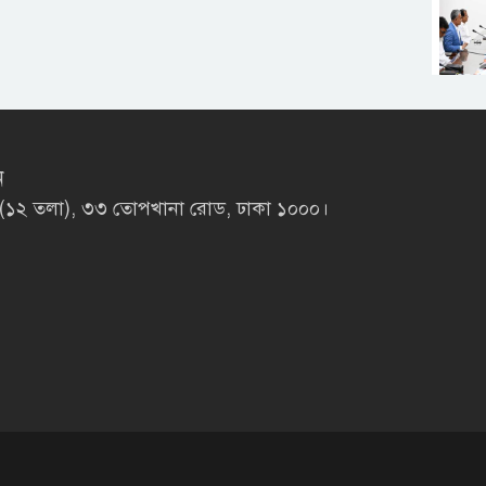
ন
লাজা (১২ তলা), ৩৩ তোপখানা রোড, ঢাকা ১০০০।