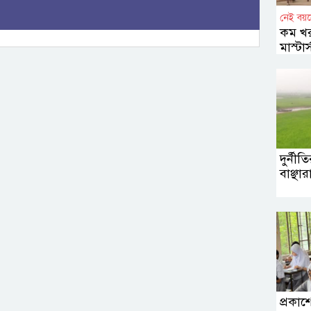
নেই বয়স
কম খর
মাস্টা
বাউবি
দুর্নী
বাঞ্ছ
প্রকাশ