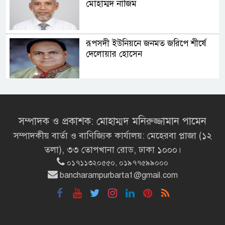
মোহাম্মদ নাজিম
রূপসদী ইউনিয়নে জনমত জরিপে শীর্ষে
দেলোয়ার হোসেন
সংসদ ভবনের এলডি হলে প্রধানমন্ত্রীর
বৃক্ষরোপণ
সম্পাদক ও প্রকাশক: মোহাম্মদ মনিরুজ্জামান পামেন
সম্পাদকীয় বার্তা ও বাণিজ্যিক কার্যালয়: মেহেরবা প্লাজা (১২
মির্জা ফখরুলই হচ্ছেন বঙ্গভবনের নতুন
তলা), ৩৩ তোপখানা রোড, ঢাকা ১০০০।
বাসিন্দা!
০১৭১১৩২০৫৫০, ০১৯৭৭৫৯৯০০০
bancharampurbarta1@gmail.com
সেপ্টেম্বরে যুক্তরাষ্ট্র যাচ্ছেন প্রধানমন্ত্রী
তারেক রহমান