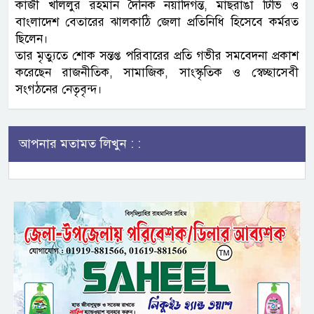
কাজী খলিলুর রহমান দৈনিক নয়াদিগন্ত, মাছরাঙা টিভি ও
বাংলাদেশ বেতারের ঝালকাঠি জেলা প্রতিনিধি হিসেবে কর্মরত
ছিলেন।
তার মৃত্যুতে শোক সন্তপ্ত পরিবারের প্রতি গভীর সমবেদনা প্রকাশ
করেছেন রাজনীতিক, সামাজিক, সাংস্কৃতিক ও স্বেচ্ছাসেবী
সংগঠনের নেতৃবৃন্দ।
আপনার মতামত লিখুন : :