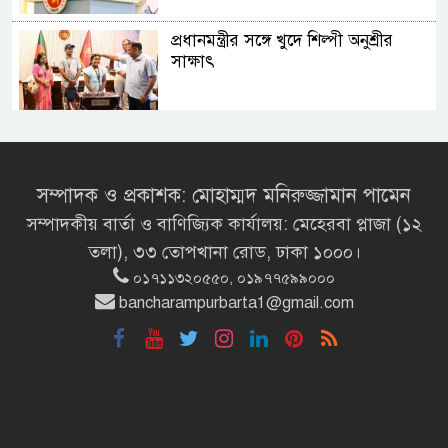
প্রধানমন্ত্রীর সঙ্গে খুদে শিল্পী অনুশ্রীর
সাক্ষাৎ
খালপাড় রক্ষায় বিন্না ঘাসের ব্যবহার
নিয়ে সেমিনার অনুষ্ঠিত
সম্পাদক ও প্রকাশক: মোহাম্মদ মনিরুজ্জামান পামেন
সম্পাদকীয় বার্তা ও বাণিজ্যিক কার্যালয়: মেহেরবা প্লাজা (১২
রাষ্ট্রপতি নির্বাচন ২০ আগস্ট
তলা), ৩৩ তোপখানা রোড, ঢাকা ১০০০।
০১৭১১৩২০৫৫০, ০১৯৭৭৫৯৯০০০
bancharampurbarta1@gmail.com
রাষ্ট্রপতি নির্বাচনের ভোটার তালিকা
ইসিতে পাঠিয়েছে সংসদ
রাষ্ট্রচিন্তার ধারাবাহিকতা