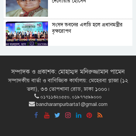
দেলোয়ার হোসেন
সংসদ ভবনের এলডি হলে প্রধানমন্ত্রীর
বৃক্ষরোপণ
মির্জা ফখরুলই হচ্ছেন বঙ্গভবনের নতুন
বাসিন্দা!
সম্পাদক ও প্রকাশক: মোহাম্মদ মনিরুজ্জামান পামেন
সম্পাদকীয় বার্তা ও বাণিজ্যিক কার্যালয়: মেহেরবা প্লাজা (১২
সেপ্টেম্বরে যুক্তরাষ্ট্র যাচ্ছেন প্রধানমন্ত্রী
তলা), ৩৩ তোপখানা রোড, ঢাকা ১০০০।
তারেক রহমান
০১৭১১৩২০৫৫০, ০১৯৭৭৫৯৯০০০
bancharampurbarta1@gmail.com
প্রধানমন্ত্রীর সঙ্গে খুদে শিল্পী অনুশ্রীর
সাক্ষাৎ