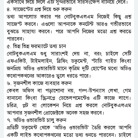
একসাথে দিয়ে দিলে এটি সুন্দরভাবে সারসংক্ষেপ বানিয়ে দেবে।
৪. সাজেস্টেড প্রশ্ন দিয়ে শুরু করুন
তথ্য আপলোড করার পর নোটবুকএলএম নিজেই কিছু প্রশ্ন
সাজেস্ট করবে। এগুলো আপনাকে কনটেন্ট আরও গভীরভাবে
বুঝতে সাহায্য করবে। পরে আপনি নিজের মতো প্রশ্ন করতে
পারবেন।
৫. ভিন্ন ভিন্ন ফরম্যাটে তথ্য চান
নোটবুকএলএম শুধু সারাংশই দেয় না, বরং চাইলে সেটি
এফএকিউ, টাইমলাইন, ব্রিফিং ডকুমেন্ট, স্টাডি গাইড কিংবা
জনপ্রিয় অডিও ওভারভিউ মানে কৃত্রিম দুটি হোস্টের মধ্যে অডিও
কথোপকথনের আকারেও তুলে ধরতে পারে।
৬. সৃজনশীল কাজে ব্যবহার করুন
কেবল অফিস বা পড়াশোনা নয়, গল্প-উপন্যাস লেখা, গেম
বানানো কিংবা স্ক্রিনপ্লে ডেভেলপমেন্টেও এটি কাজে লাগে।
চরিত্র, প্লট বা লোকেশন নিয়ে প্রশ্ন করলে নোটবুকএলএম
আপনার সৃজনশীল প্রোজেক্টকে অনেক সহজ করবে।
৭. অডিও ওভারভিউ চালু করুন
প্রতিটি ডকুমেন্ট থেকে ‘অডিও ওভারভিউ’ তৈরি করলে আপনি
একটি লাইভ কথোপকথনের মতো তথ্য শুনতে পারবেন। চাইলে