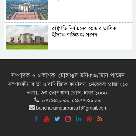
রাষ্ট্রপতি নির্বাচনের ভোটার তালিকা
ইসিতে পাঠিয়েছে সংসদ
রাষ্ট্রচিন্তার ধারাবাহিকতা
জাতীয়তাবাদ, জুলাই ও ভবিষ্যতের
বাংলাদেশ
সম্পাদক ও প্রকাশক: মোহাম্মদ মনিরুজ্জামান পামেন
সম্পাদকীয় বার্তা ও বাণিজ্যিক কার্যালয়: মেহেরবা প্লাজা (১২
শিক্ষার্থীদের সাথে উৎসবমুখর পরিবেশে
তলা), ৩৩ তোপখানা রোড, ঢাকা ১০০০।
ব্রাক্ষণবাড়িয়ায় বইপড়া কর্মসূচীর
০১৭১১৩২০৫৫০, ০১৯৭৭৫৯৯০০০
শুভসূচনা
bancharampurbarta1@gmail.com
মালয়েশিয়ায় মারামারি করে তিন
বাংলাদেশি নিহত