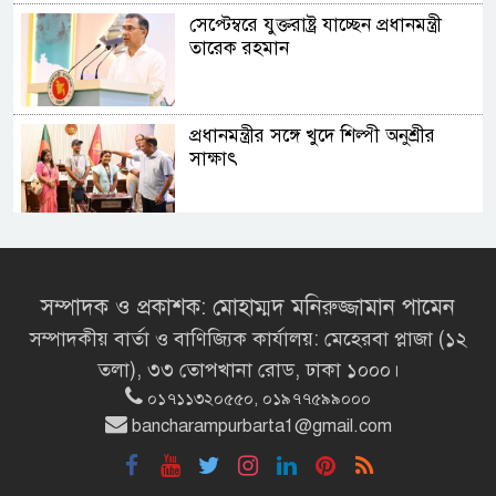
সেপ্টেম্বরে যুক্তরাষ্ট্র যাচ্ছেন প্রধানমন্ত্রী
তারেক রহমান
প্রধানমন্ত্রীর সঙ্গে খুদে শিল্পী অনুশ্রীর
সাক্ষাৎ
খালপাড় রক্ষায় বিন্না ঘাসের ব্যবহার
নিয়ে সেমিনার অনুষ্ঠিত
সম্পাদক ও প্রকাশক: মোহাম্মদ মনিরুজ্জামান পামেন
সম্পাদকীয় বার্তা ও বাণিজ্যিক কার্যালয়: মেহেরবা প্লাজা (১২
রাষ্ট্রপতি নির্বাচন ২০ আগস্ট
তলা), ৩৩ তোপখানা রোড, ঢাকা ১০০০।
০১৭১১৩২০৫৫০, ০১৯৭৭৫৯৯০০০
bancharampurbarta1@gmail.com
রাষ্ট্রপতি নির্বাচনের ভোটার তালিকা
ইসিতে পাঠিয়েছে সংসদ