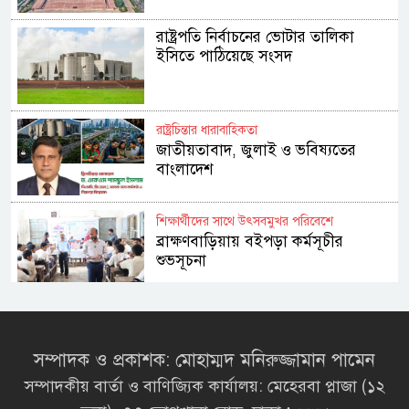
রাষ্ট্রপতি নির্বাচনের ভোটার তালিকা
ইসিতে পাঠিয়েছে সংসদ
রাষ্ট্রচিন্তার ধারাবাহিকতা
জাতীয়তাবাদ, জুলাই ও ভবিষ্যতের
বাংলাদেশ
শিক্ষার্থীদের সাথে উৎসবমুখর পরিবেশে
ব্রাক্ষণবাড়িয়ায় বইপড়া কর্মসূচীর
শুভসূচনা
মালয়েশিয়ায় মারামারি করে তিন
বাংলাদেশি নিহত
সম্পাদক ও প্রকাশক: মোহাম্মদ মনিরুজ্জামান পামেন
সম্পাদকীয় বার্তা ও বাণিজ্যিক কার্যালয়: মেহেরবা প্লাজা (১২
৪ বিয়ের পর অন্য নারীর ঘরে জামায়াত